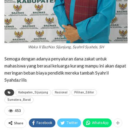
Waka II BazNas Sijunjung, Syahril Syahda, SH
Semoga dengan adanya penyaluran dana zakat untuk
mahasiswa yang berasal keluarga kurang mampu ini akan dapat
meringan beban biaya pendidik mereka tambah Syahril
Syahda.rilis
Kabupaten_Sijunjung
Nasional
Pilihan_Editor
Sumatera_Barat
453
Share
Facebook
Twitter
WhatsApp