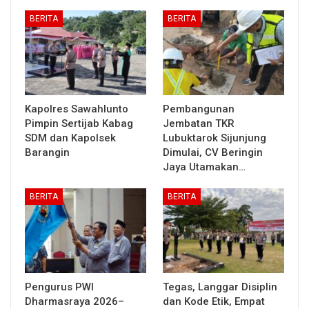
BERITA
BERITA
Kapolres Sawahlunto
Pembangunan
Pimpin Sertijab Kabag
Jembatan TKR
SDM dan Kapolsek
Lubuktarok Sijunjung
Barangin
Dimulai, CV Beringin
Jaya Utamakan…
BERITA
BERITA
Pengurus PWI
Tegas, Langgar Disiplin
Dharmasraya 2026–
dan Kode Etik, Empat