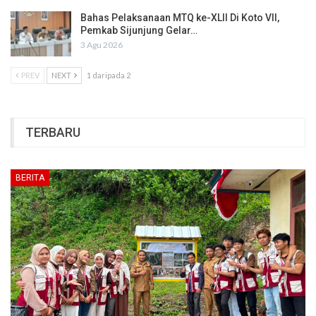
Bahas Pelaksanaan MTQ ke-XLII Di Koto VII,
Pemkab Sijunjung Gelar…
3 Agu 2026
PREV
NEXT
1 daripada 2
TERBARU
BERITA