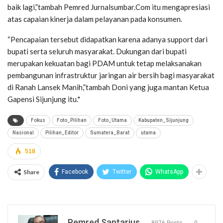
baik lagi,”tambah Pemred Jurnalsumbar.Com itu mengapresiasi
atas capaian kinerja dalam pelayanan pada konsumen.
“Pencapaian tersebut didapatkan karena adanya support dari
bupati serta seluruh masyarakat. Dukungan dari bupati
merupakan kekuatan bagi PDAM untuk tetap melaksanakan
pembangunan infrastruktur jaringan air bersih bagi masyarakat
di Ranah Lansek Manih,”tambah Doni yang juga mantan Ketua
Gapensi Sijunjung itu.*
Fokus
Foto_Pilihan
Foto_Utama
Kabupaten_Sijunjung
Nasional
Pilihan_Editor
Sumatera_Barat
utama
518
Share
Facebook
Twitter
WhatsApp
Pemred Saptarius