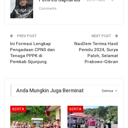
8976 Posts
0
Comments
PREV POST
NEXT POST
Ini Formasi Lengkap
NasDem Terima Hasil
Pengadaan CPNS dan
Pemilu 2024, Surya
Tenaga PPPK di
Paloh; Selamat
Pemkab Sijunjung
Prabowo-Gibran
Anda Mungkin Juga Berminat
Semua
BERITA
BERITA