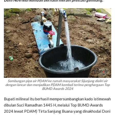
Doni Novriedi kembali berhasil meraih prestasi gemilang.
Sambungan pipa air PDAM ke rumah masyarakat Sijunjung dialiri air
dengan lancar dan menjadikan PDAM kembali terima penghargaan Top
BUMD Awards 2024
Bupati milineal itu berhasil mempersumbangkan kado istimewah
dibulan Suci Ramadhan 1445 H, melalui Top BUMD Awards
2024 lewat PDAM) Tirta Sanjung Buana yang dinakhodai Doni