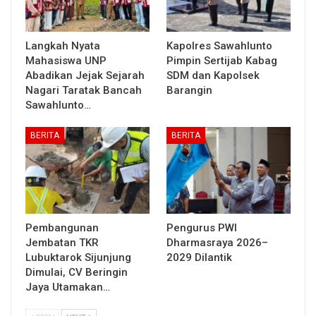
Langkah Nyata
Kapolres Sawahlunto
Mahasiswa UNP
Pimpin Sertijab Kabag
Abadikan Jejak Sejarah
SDM dan Kapolsek
Nagari Taratak Bancah
Barangin
Sawahlunto…
BERITA
BERITA
Pembangunan
Pengurus PWI
Jembatan TKR
Dharmasraya 2026–
Lubuktarok Sijunjung
2029 Dilantik
Dimulai, CV Beringin
Jaya Utamakan…