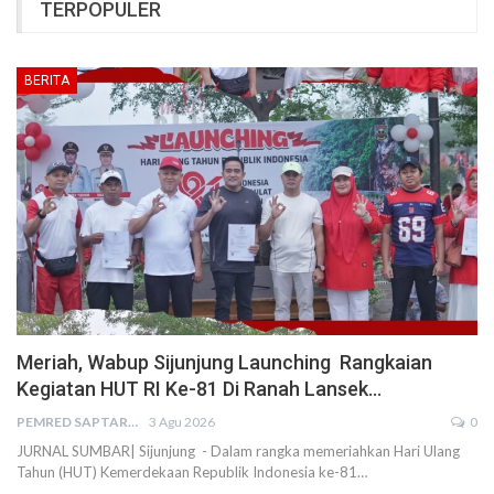
TERPOPULER
BERITA
Meriah, Wabup Sijunjung Launching Rangkaian
Kegiatan HUT RI Ke-81 Di Ranah Lansek…
PEMRED SAPTARIUS
3 Agu 2026
0
JURNAL SUMBAR| Sijunjung - Dalam rangka memeriahkan Hari Ulang
Tahun (HUT) Kemerdekaan Republik Indonesia ke-81…