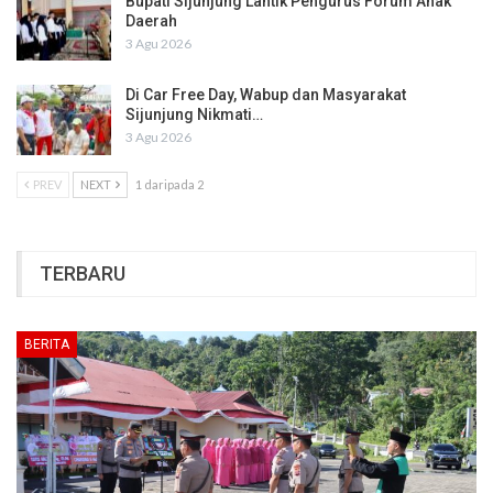
Bupati Sijunjung Lantik Pengurus Forum Anak
Daerah
3 Agu 2026
Di Car Free Day, Wabup dan Masyarakat
Sijunjung Nikmati…
3 Agu 2026
PREV
NEXT
1 daripada 2
TERBARU
BERITA