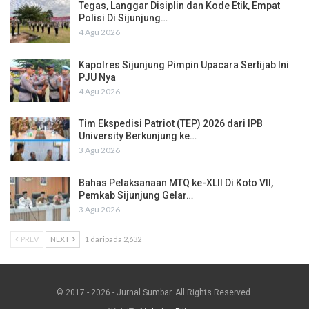
Tegas, Langgar Disiplin dan Kode Etik, Empat
Polisi Di Sijunjung…
4 Agu 2026
Kapolres Sijunjung Pimpin Upacara Sertijab Ini
PJU Nya
4 Agu 2026
Tim Ekspedisi Patriot (TEP) 2026 dari IPB
University Berkunjung ke…
3 Agu 2026
Bahas Pelaksanaan MTQ ke-XLII Di Koto VII,
Pemkab Sijunjung Gelar…
3 Agu 2026
PREV
NEXT
1 daripada 2,632
© 2017 - 2026 - Jurnal Sumbar. All Rights Reserved.