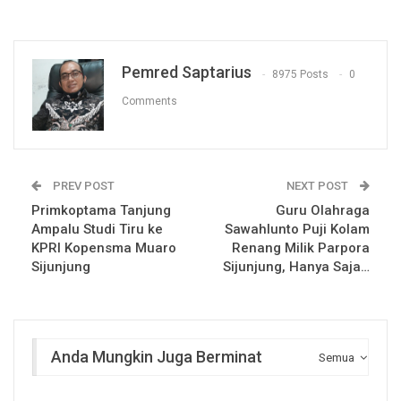
Pemred Saptarius
8975 Posts
0
Comments
PREV POST
NEXT POST
Primkoptama Tanjung
Guru Olahraga
Ampalu Studi Tiru ke
Sawahlunto Puji Kolam
KPRI Kopensma Muaro
Renang Milik Parpora
Sijunjung
Sijunjung, Hanya Saja…
Anda Mungkin Juga Berminat
Semua