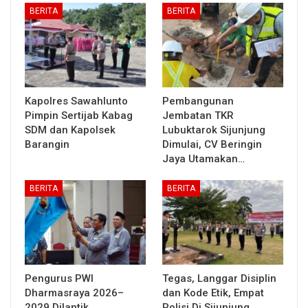
BERITA
BERITA
Kapolres Sawahlunto
Pembangunan
Pimpin Sertijab Kabag
Jembatan TKR
SDM dan Kapolsek
Lubuktarok Sijunjung
Barangin
Dimulai, CV Beringin
Jaya Utamakan…
BERITA
BERITA
Pengurus PWI
Tegas, Langgar Disiplin
Dharmasraya 2026–
dan Kode Etik, Empat
2029 Dilantik
Polisi Di Sijunjung