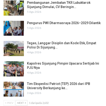
Pembangunan Jembatan TKR Lubuktarok
Sijunjung Dimulai, CV Beringin…
5 Agu 2026
Pengurus PWI Dharmasraya 2026–2029 Dilantik
5 Agu 2026
Tegas, Langgar Disiplin dan Kode Etik, Empat
Polisi Di Sijunjung…
4 Agu 2026
Kapolres Sijunjung Pimpin Upacara Sertijab Ini
PJU Nya
4 Agu 2026
Tim Ekspedisi Patriot (TEP) 2026 dari IPB
University Berkunjung ke…
3 Agu 2026
PREV
NEXT
1 daripada 2,632