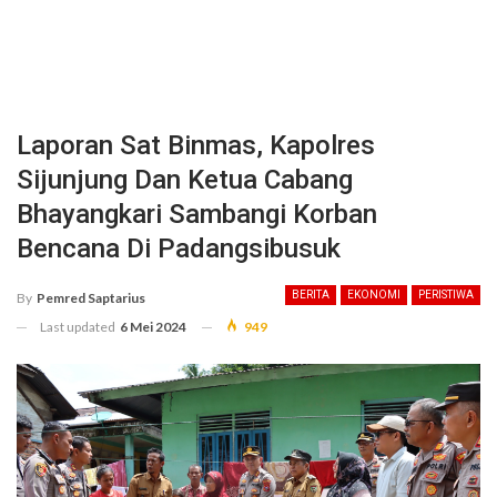
Laporan Sat Binmas, Kapolres
Sijunjung Dan Ketua Cabang
Bhayangkari Sambangi Korban
Bencana Di Padangsibusuk
BERITA
EKONOMI
PERISTIWA
By
Pemred Saptarius
Last updated
6 Mei 2024
949