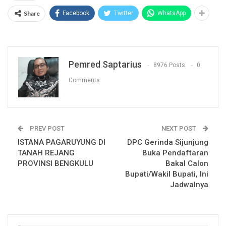
Share
Facebook
Twitter
WhatsApp
Pemred Saptarius
8976 Posts
0
Comments
PREV POST
NEXT POST
ISTANA PAGARUYUNG DI
DPC Gerinda Sijunjung
TANAH REJANG
Buka Pendaftaran
PROVINSI BENGKULU
Bakal Calon
Bupati/Wakil Bupati, Ini
Jadwalnya