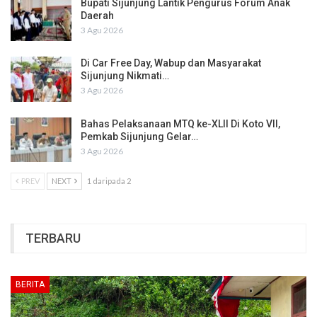
Bupati Sijunjung Lantik Pengurus Forum Anak
Daerah
3 Agu 2026
Di Car Free Day, Wabup dan Masyarakat
Sijunjung Nikmati…
3 Agu 2026
Bahas Pelaksanaan MTQ ke-XLII Di Koto VII,
Pemkab Sijunjung Gelar…
3 Agu 2026
PREV
NEXT
1 daripada 2
TERBARU
BERITA