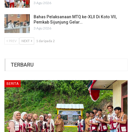
3 Agu 2026
Bahas Pelaksanaan MTQ ke-XLII Di Koto VII,
Pemkab Sijunjung Gelar…
3 Agu 2026
PREV
NEXT
1 daripada 2
TERBARU
BERITA