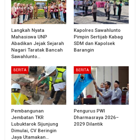
Langkah Nyata
Kapolres Sawahlunto
Mahasiswa UNP
Pimpin Sertijab Kabag
Abadikan Jejak Sejarah
SDM dan Kapolsek
Nagari Taratak Bancah
Barangin
Sawahlunto…
BERITA
BERITA
Pembangunan
Pengurus PWI
Jembatan TKR
Dharmasraya 2026–
Lubuktarok Sijunjung
2029 Dilantik
Dimulai, CV Beringin
Jaya Utamakan…