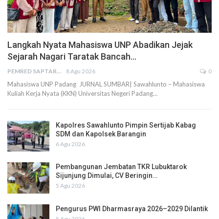
Langkah Nyata Mahasiswa UNP Abadikan Jejak
Sejarah Nagari Taratak Bancah…
PEMRED SAPTARIUS
8 Agu 2026
0
Mahasiswa UNP Padang JURNAL SUMBAR| Sawahlunto – Mahasiswa
Kuliah Kerja Nyata (KKN) Universitas Negeri Padang…
Kapolres Sawahlunto Pimpin Sertijab Kabag
SDM dan Kapolsek Barangin
6 Agu 2026
Pembangunan Jembatan TKR Lubuktarok
Sijunjung Dimulai, CV Beringin…
5 Agu 2026
Pengurus PWI Dharmasraya 2026–2029 Dilantik
5 Agu 2026