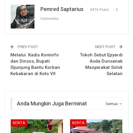
Pemred Saptarius
8976 Posts
0
Comments
PREV POST
NEXT POST
Melalui Kadis Kominfo
Tokoh Sebut Epyardi
dan Dinsos, Bupati
Asda Dunsanak
Sijunjung Bantu Korban
Masyarakat Solok
Kebakaran di Koto VII
Selatan
Anda Mungkin Juga Berminat
Semua
BERITA
BERITA