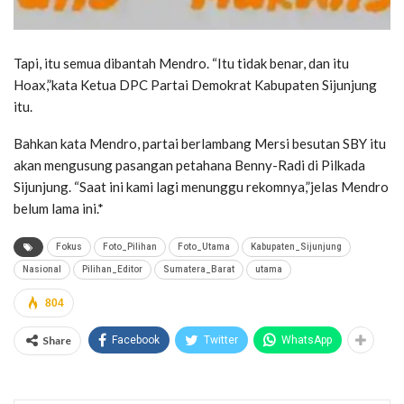
Tapi, itu semua dibantah Mendro. “Itu tidak benar, dan itu
Hoax,”kata Ketua DPC Partai Demokrat Kabupaten Sijunjung
itu.
Bahkan kata Mendro, partai berlambang Mersi besutan SBY itu
akan mengusung pasangan petahana Benny-Radi di Pilkada
Sijunjung. “Saat ini kami lagi menunggu rekomnya,”jelas Mendro
belum lama ini.*
Fokus
Foto_Pilihan
Foto_Utama
Kabupaten_Sijunjung
Nasional
Pilihan_Editor
Sumatera_Barat
utama
804
Share
Facebook
Twitter
WhatsApp