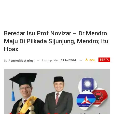
Beredar Isu Prof Novizar – Dr.Mendro
Maju Di Pilkada Sijunjung, Mendro; Itu
Hoax
Last updated
31 Jul 2024
804
BERITA
By
Pemred Saptarius