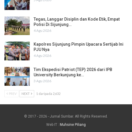
Tegas, Langgar Disiplin dan Kode Etik, Empat
Polisi Di Sijunjung…
4 Agu 2026
Kapolres Sijunjung Pimpin Upacara Sertijab Ini
PJU Nya
4 Agu 2026
Tim Ekspedisi Patriot (TEP) 2026 dari IPB
University Berkunjung ke…
3 Agu 2026
PREV
NEXT
1 daripada 2,632
© 2017 - 2026 - Jurnal Sumbar. All Rights Reserved.
Web IT :
Muhsine Piliang