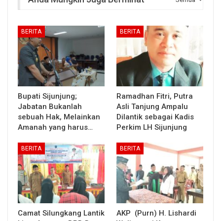
BERITA
BERITA
Bupati Sijunjung;
Ramadhan Fitri, Putra
Jabatan Bukanlah
Asli Tanjung Ampalu
sebuah Hak, Melainkan
Dilantik sebagai Kadis
Amanah yang harus…
Perkim LH Sijunjung
BERITA
BERITA
Camat Silungkang Lantik
AKP (Purn) H. Lishardi