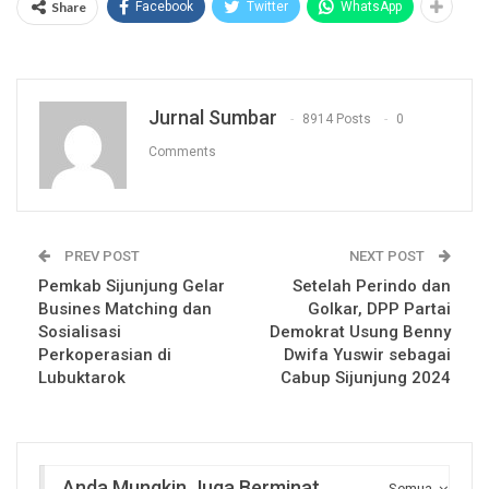
Share
Facebook
Twitter
WhatsApp
Jurnal Sumbar
8914 Posts
0
Comments
PREV POST
NEXT POST
Pemkab Sijunjung Gelar
Setelah Perindo dan
Busines Matching dan
Golkar, DPP Partai
Sosialisasi
Demokrat Usung Benny
Perkoperasian di
Dwifa Yuswir sebagai
Lubuktarok
Cabup Sijunjung 2024
Anda Mungkin Juga Berminat
Semua