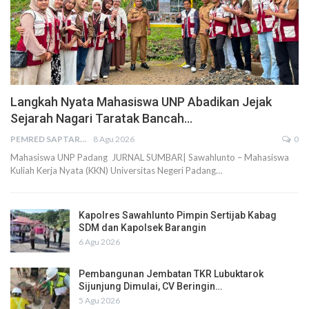
Langkah Nyata Mahasiswa UNP Abadikan Jejak
Sejarah Nagari Taratak Bancah…
PEMRED SAPTARIUS
8 Agu 2026
0
Mahasiswa UNP Padang JURNAL SUMBAR| Sawahlunto – Mahasiswa
Kuliah Kerja Nyata (KKN) Universitas Negeri Padang…
Kapolres Sawahlunto Pimpin Sertijab Kabag
SDM dan Kapolsek Barangin
6 Agu 2026
Pembangunan Jembatan TKR Lubuktarok
Sijunjung Dimulai, CV Beringin…
5 Agu 2026