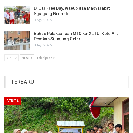
Di Car Free Day, Wabup dan Masyarakat
Sijunjung Nikmati…
3 Agu 2026
Bahas Pelaksanaan MTQ ke-XLII Di Koto VII,
Pemkab Sijunjung Gelar…
3 Agu 2026
PREV
NEXT
1 daripada 2
TERBARU
BERITA