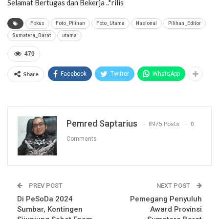
Selamat Bertugas dan Bekerja ..*rilis
Fokus
Foto_Pilihan
Foto_Utama
Nasional
Pilihan_Editor
Sumatera_Barat
utama
470
Share
Facebook
Twitter
WhatsApp
Pemred Saptarius
8975 Posts
0
Comments
PREV POST
NEXT POST
Di PeSoDa 2024
Pemegang Penyuluh
Sumbar, Kontingen
Award Provinsi