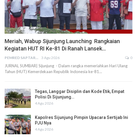
Meriah, Wabup Sijunjung Launching Rangkaian
Kegiatan HUT RI Ke-81 Di Ranah Lansek…
PEMRED SAPTARIUS
3 Agu 2026
0
JURNAL SUMBAR| Sijunjung - Dalam rangka memeriahkan Hari Ulang
Tahun (HUT) Kemerdekaan Republik Indonesia ke-81…
Tegas, Langgar Disiplin dan Kode Etik, Empat
Polisi Di Sijunjung…
4 Agu 2026
Kapolres Sijunjung Pimpin Upacara Sertijab Ini
PJU Nya
4 Agu 2026