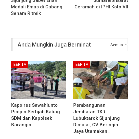
Sijunjung Sabet Enam
Sumatera Barat
Medali Emas di Cabang
Ceramah di IPHI Koto VII
Senam Ritmik
Anda Mungkin Juga Berminat
Semua
BERITA
BERITA
Kapolres Sawahlunto
Pembangunan
Pimpin Sertijab Kabag
Jembatan TKR
SDM dan Kapolsek
Lubuktarok Sijunjung
Barangin
Dimulai, CV Beringin
Jaya Utamakan…