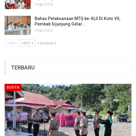
3 Agu 2026
Bahas Pelaksanaan MTQ ke-XLII Di Koto VII,
Pemkab Sijunjung Gelar…
3 Agu 2026
PREV
NEXT
1 daripada 2
TERBARU
BERITA