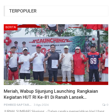
TERPOPULER
BERITA
Meriah, Wabup Sijunjung Launching Rangkaian
Kegiatan HUT RI Ke-81 Di Ranah Lansek…
PEMRED SAPTARIUS
3 Agu 2026
0
JURNAL SUMBAR| Sijunjung - Dalam rangka memeriahkan Hari Ulang