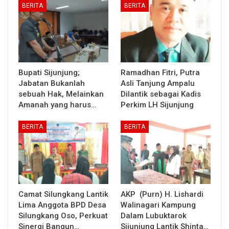
BERITA
BERITA
Bupati Sijunjung;
Ramadhan Fitri, Putra
Jabatan Bukanlah
Asli Tanjung Ampalu
sebuah Hak, Melainkan
Dilantik sebagai Kadis
Amanah yang harus…
Perkim LH Sijunjung
BERITA
BERITA
Camat Silungkang Lantik
AKP (Purn) H. Lishardi
Lima Anggota BPD Desa
Walinagari Kampung
Silungkang Oso, Perkuat
Dalam Lubuktarok
Sinergi Bangun…
Sijunjung Lantik Shinta…