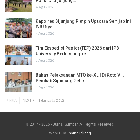
Polisi Di Sijunjung…
4 Agu 2026
Kapolres Sijunjung Pimpin Upacara Sertijab Ini
PJU Nya
4 Agu 2026
Tim Ekspedisi Patriot (TEP) 2026 dari IPB
University Berkunjung ke…
3 Agu 2026
Bahas Pelaksanaan MTQ ke-XLII Di Koto VII,
Pemkab Sijunjung Gelar…
3 Agu 2026
PREV
NEXT
1 daripada 2,632
© 2017 - 2026 - Jurnal Sumbar. All Rights Reserved.
Web IT :
Muhsine Piliang