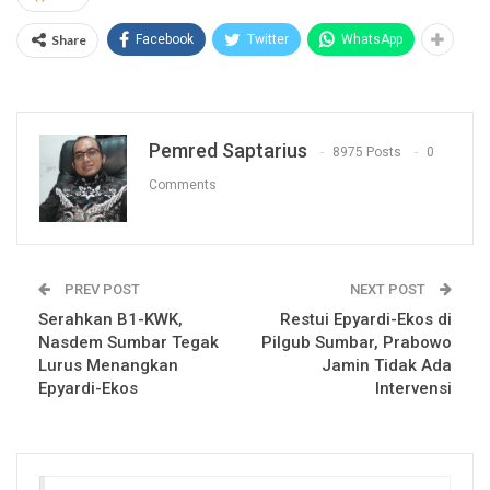
Share
Facebook
Twitter
WhatsApp
Pemred Saptarius
8975 Posts
0
Comments
PREV POST
NEXT POST
Serahkan B1-KWK,
Restui Epyardi-Ekos di
Nasdem Sumbar Tegak
Pilgub Sumbar, Prabowo
Lurus Menangkan
Jamin Tidak Ada
Epyardi-Ekos
Intervensi