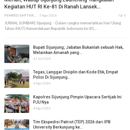
Kegiatan HUT RI Ke-81 Di Ranah Lansek…
PEMRED SAPTARIUS
3 Agu 2026
0
JURNAL SUMBAR| Sijunjung - Dalam rangka memeriahkan Hari Ulang
Tahun (HUT) Kemerdekaan Republik Indonesia ke-81…
Bupati Sijunjung; Jabatan Bukanlah sebuah Hak,
Melainkan Amanah yang…
31 Jul 2026
Tegas, Langgar Disiplin dan Kode Etik, Empat
Polisi Di Sijunjung…
4 Agu 2026
Kapolres Sijunjung Pimpin Upacara Sertijab Ini
PJU Nya
4 Agu 2026
Tim Ekspedisi Patriot (TEP) 2026 dari IPB
University Berkunjung ke…