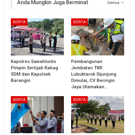
Anda Mungkin Juga Berminat
Semua
BERITA
BERITA
Kapolres Sawahlunto
Pembangunan
Pimpin Sertijab Kabag
Jembatan TKR
SDM dan Kapolsek
Lubuktarok Sijunjung
Barangin
Dimulai, CV Beringin
Jaya Utamakan…
BERITA
BERITA