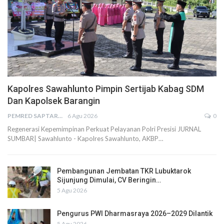
Kapolres Sawahlunto Pimpin Sertijab Kabag SDM
Dan Kapolsek Barangin
PEMRED SAPTARIUS
6 Agu 2026
0
Regenerasi Kepemimpinan Perkuat Pelayanan Polri Presisi JURNAL
SUMBAR| Sawahlunto - Kapolres Sawahlunto, AKBP…
Pembangunan Jembatan TKR Lubuktarok
Sijunjung Dimulai, CV Beringin…
5 Agu 2026
Pengurus PWI Dharmasraya 2026–2029 Dilantik
5 Agu 2026