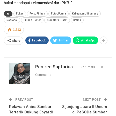
bakal mendapat rekomendasi dari PKB. *
Fokus
Foto_Pilihan
Foto_Utama
Kabupaten_Sijunjung
Nasional
Pilihan_Editor
Sumatera_Barat
utama
1,213
Share
Facebook
Twitter
WhatsApp
Pemred Saptarius
8977 Posts
0
Comments
PREV POST
NEXT POST
Relawan Anies Sumbar
Sijunjung Juara II Umum
Tertarik Dukung Epyardi
di PeSODa Sumbar