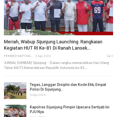
Meriah, Wabup Sijunjung Launching Rangkaian
Kegiatan HUT RI Ke-81 Di Ranah Lansek…
PEMRED SAPTARIUS
3 Agu 2026
0
JURNAL SUMBAR| Sijunjung - Dalam rangka memeriahkan Hari Ulang
Tahun (HUT) Kemerdekaan Republik Indonesia ke-81…
Tegas, Langgar Disiplin dan Kode Etik, Empat
Polisi Di Sijunjung…
4 Agu 2026
Kapolres Sijunjung Pimpin Upacara Sertijab Ini
PJU Nya