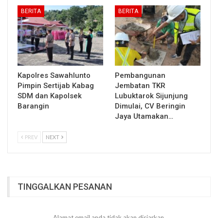
BERITA
BERITA
Kapolres Sawahlunto
Pembangunan
Pimpin Sertijab Kabag
Jembatan TKR
SDM dan Kapolsek
Lubuktarok Sijunjung
Barangin
Dimulai, CV Beringin
Jaya Utamakan…
PREV
NEXT
TINGGALKAN PESANAN
Alamat email anda tidak akan disiarkan.