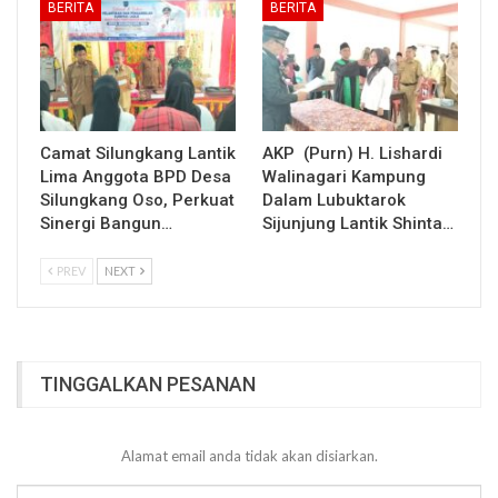
BERITA
BERITA
Camat Silungkang Lantik
AKP (Purn) H. Lishardi
Lima Anggota BPD Desa
Walinagari Kampung
Silungkang Oso, Perkuat
Dalam Lubuktarok
Sinergi Bangun…
Sijunjung Lantik Shinta…
PREV
NEXT
TINGGALKAN PESANAN
Alamat email anda tidak akan disiarkan.