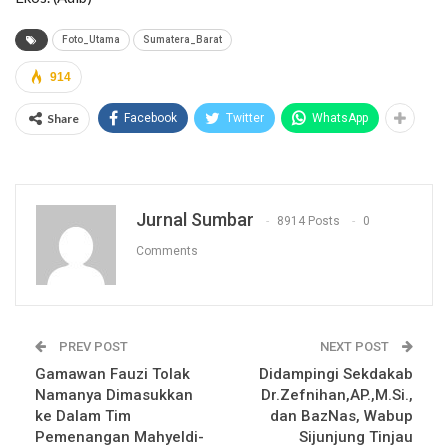
Foto_Utama
Sumatera_Barat
914
Share
Facebook
Twitter
WhatsApp
Jurnal Sumbar
8914 Posts
0
Comments
PREV POST
NEXT POST
Gamawan Fauzi Tolak
Didampingi Sekdakab
Namanya Dimasukkan
Dr.Zefnihan,AP.,M.Si.,
ke Dalam Tim
dan BazNas, Wabup
Pemenangan Mahyeldi-
Sijunjung Tinjau