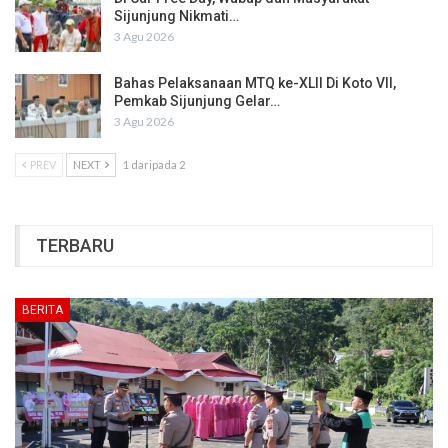
Sijunjung Nikmati…
3 Agu 2026
Bahas Pelaksanaan MTQ ke-XLII Di Koto VII,
Pemkab Sijunjung Gelar…
3 Agu 2026
PREV
NEXT
1 daripada 2
TERBARU
BERITA