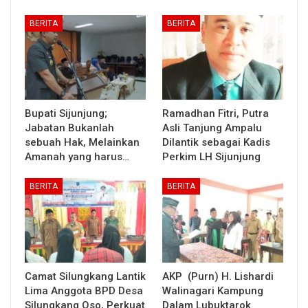
BERITA
BERITA
Bupati Sijunjung;
Ramadhan Fitri, Putra
Jabatan Bukanlah
Asli Tanjung Ampalu
sebuah Hak, Melainkan
Dilantik sebagai Kadis
Amanah yang harus…
Perkim LH Sijunjung
BERITA
BERITA
Camat Silungkang Lantik
AKP (Purn) H. Lishardi
Lima Anggota BPD Desa
Walinagari Kampung
Silungkang Oso, Perkuat
Dalam Lubuktarok