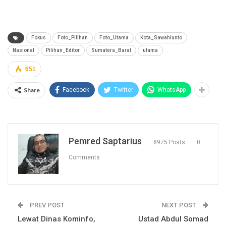
Fokus
Foto_Pilihan
Foto_Utama
Kota_Sawahlunto
Nasional
Pilihan_Editor
Sumatera_Barat
utama
651
Share
Facebook
Twitter
WhatsApp
Pemred Saptarius
8975 Posts
0
Comments
PREV POST
NEXT POST
Lewat Dinas Kominfo,
Ustad Abdul Somad