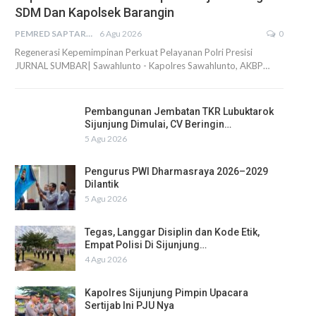
SDM Dan Kapolsek Barangin
PEMRED SAPTARIUS
6 Agu 2026
0
Regenerasi Kepemimpinan Perkuat Pelayanan Polri Presisi
JURNAL SUMBAR| Sawahlunto - Kapolres Sawahlunto, AKBP…
Pembangunan Jembatan TKR Lubuktarok
Sijunjung Dimulai, CV Beringin…
5 Agu 2026
Pengurus PWI Dharmasraya 2026–2029
Dilantik
5 Agu 2026
Tegas, Langgar Disiplin dan Kode Etik,
Empat Polisi Di Sijunjung…
4 Agu 2026
Kapolres Sijunjung Pimpin Upacara
Sertijab Ini PJU Nya