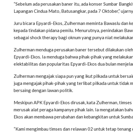
“Sebelum ada perusakan baner itu, ada konser Sumbar Bangki
Lapangan Cindua Mato, Batusangkar, pada 7 Oktober,” ujarn
Juru bicara Epyardi-Ekos, Zulherman meminta Bawaslu dan ke
kepada tindakan pidana pemilu. Menurutnya, penindakan Bawa
sebagai shock therapy bagi oknum yang punya niat melakukan
Zulherman menduga perusakan baner tersebut dilakukan oleh 
Epyardi-Ekos. Ia menduga bahwa pihak-pihak yang melakukan
elektabilitas dan popularitas Epyardi-Ekos dua bulan menjel
Zulherman mengajak siapa pun yang ikut pilkada untuk bersain
juga mengajak pihak-pihak yang terlibat pilkada untuk tidak
bersaing dengan lawan politik.
Meskipun APK Epyardi-Ekos dirusak, kata Zulherman, timses
merusak alat peraga kampanye pihak lain. Ia mengatakan ba
Ekos akan membawa perubahan dan kebangkitan untuk Sumba
“Kami mengimbau timses dan relawan 02 untuk tetap tenang d