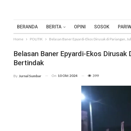
BERANDA
BERITA
OPINI
SOSOK
PARIW
Home
POLITIK
Belasan Baner Epyardi-Ekos Dirusak di Pariangan, Jub
Belasan Baner Epyardi-Ekos Dirusak D
Bertindak
On
10 Okt 2024
399
By
Jurnal Sumbar