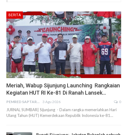
BERITA
Meriah, Wabup Sijunjung Launching Rangkaian
Kegiatan HUT RI Ke-81 Di Ranah Lansek…
PEMRED SAPTARIUS
3 Agu 2026
0
JURNAL SUMBAR| Sijunjung - Dalam rangka memeriahkan Hari
Ulang Tahun (HUT) Kemerdekaan Republik Indonesia ke-81…