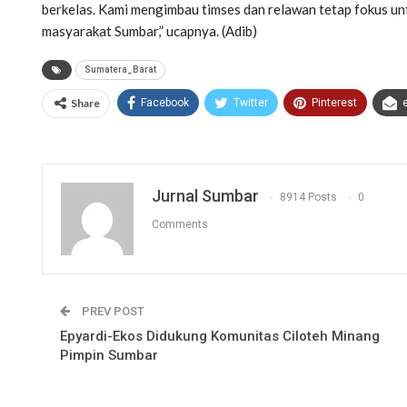
berkelas. Kami mengimbau timses dan relawan tetap fokus 
masyarakat Sumbar,” ucapnya. (Adib)
Sumatera_Barat
Share
Facebook
Twitter
Pinterest
Jurnal Sumbar
8914 Posts
0
Comments
PREV POST
Epyardi-Ekos Didukung Komunitas Ciloteh Minang
Pimpin Sumbar