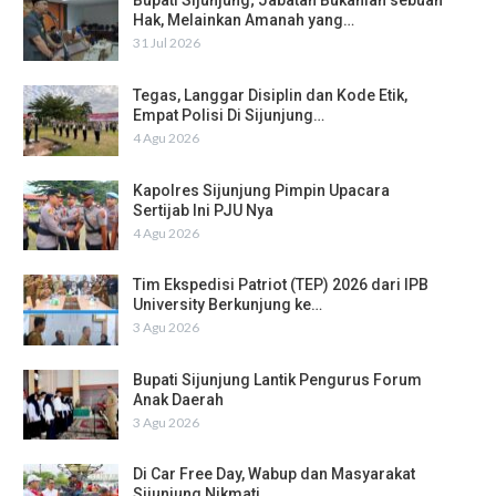
Bupati Sijunjung; Jabatan Bukanlah sebuah
Hak, Melainkan Amanah yang…
31 Jul 2026
Tegas, Langgar Disiplin dan Kode Etik,
Empat Polisi Di Sijunjung…
4 Agu 2026
Kapolres Sijunjung Pimpin Upacara
Sertijab Ini PJU Nya
4 Agu 2026
Tim Ekspedisi Patriot (TEP) 2026 dari IPB
University Berkunjung ke…
3 Agu 2026
Bupati Sijunjung Lantik Pengurus Forum
Anak Daerah
3 Agu 2026
Di Car Free Day, Wabup dan Masyarakat
Sijunjung Nikmati…