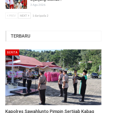
3 Agu 2026
PREV
NEXT
1 daripada 2
TERBARU
BERITA
Kapolres Sawahlunto Pimpin Sertijab Kabag