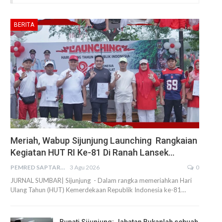
BERITA
Meriah, Wabup Sijunjung Launching Rangkaian
Kegiatan HUT RI Ke-81 Di Ranah Lansek…
PEMRED SAPTARIUS
3 Agu 2026
0
JURNAL SUMBAR| Sijunjung - Dalam rangka memeriahkan Hari
Ulang Tahun (HUT) Kemerdekaan Republik Indonesia ke-81…