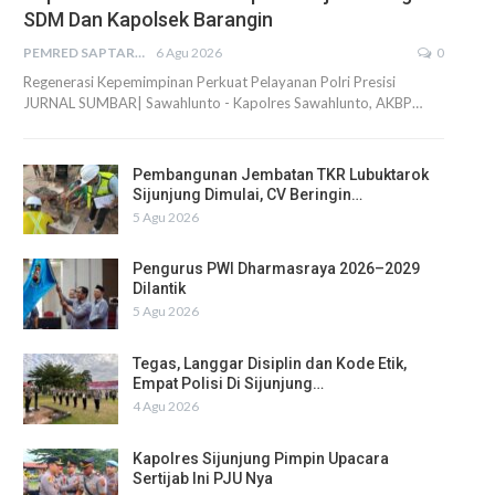
SDM Dan Kapolsek Barangin
PEMRED SAPTARIUS
6 Agu 2026
0
Regenerasi Kepemimpinan Perkuat Pelayanan Polri Presisi
JURNAL SUMBAR| Sawahlunto - Kapolres Sawahlunto, AKBP…
Pembangunan Jembatan TKR Lubuktarok
Sijunjung Dimulai, CV Beringin…
5 Agu 2026
Pengurus PWI Dharmasraya 2026–2029
Dilantik
5 Agu 2026
Tegas, Langgar Disiplin dan Kode Etik,
Empat Polisi Di Sijunjung…
4 Agu 2026
Kapolres Sijunjung Pimpin Upacara
Sertijab Ini PJU Nya