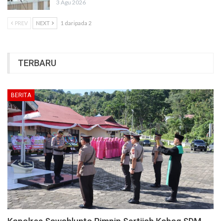
3 Agu 2026
PREV
NEXT
1 daripada 2
TERBARU
BERITA