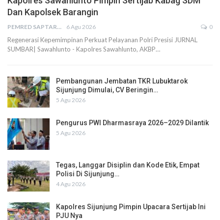
Kapolres Sawahlunto Pimpin Sertijab Kabag SDM
Dan Kapolsek Barangin
PEMRED SAPTARIUS
6 Agu 2026
0
Regenerasi Kepemimpinan Perkuat Pelayanan Polri Presisi JURNAL
SUMBAR| Sawahlunto - Kapolres Sawahlunto, AKBP…
Pembangunan Jembatan TKR Lubuktarok
Sijunjung Dimulai, CV Beringin…
5 Agu 2026
Pengurus PWI Dharmasraya 2026–2029 Dilantik
5 Agu 2026
Tegas, Langgar Disiplin dan Kode Etik, Empat
Polisi Di Sijunjung…
4 Agu 2026
Kapolres Sijunjung Pimpin Upacara Sertijab Ini
PJU Nya