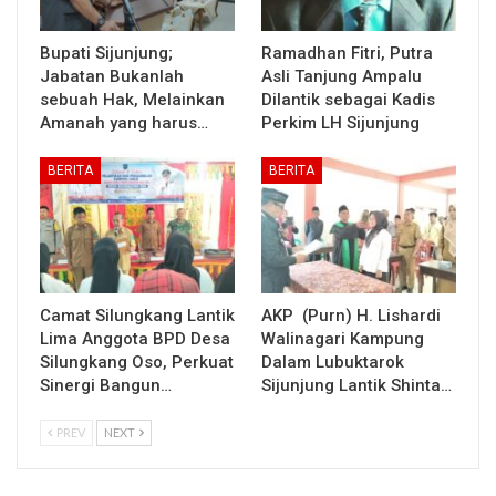
Bupati Sijunjung;
Ramadhan Fitri, Putra
Jabatan Bukanlah
Asli Tanjung Ampalu
sebuah Hak, Melainkan
Dilantik sebagai Kadis
Amanah yang harus…
Perkim LH Sijunjung
BERITA
BERITA
Camat Silungkang Lantik
AKP (Purn) H. Lishardi
Lima Anggota BPD Desa
Walinagari Kampung
Silungkang Oso, Perkuat
Dalam Lubuktarok
Sinergi Bangun…
Sijunjung Lantik Shinta…
PREV
NEXT