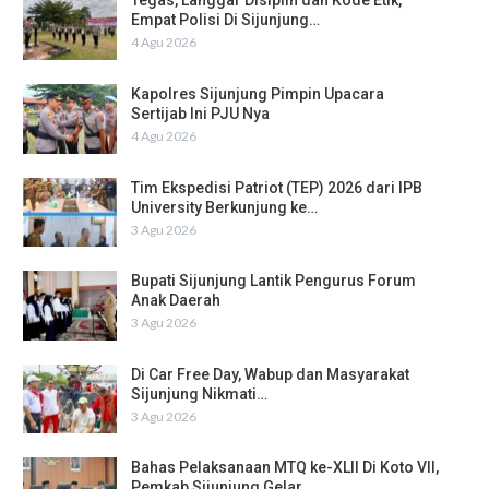
Tegas, Langgar Disiplin dan Kode Etik,
Empat Polisi Di Sijunjung…
4 Agu 2026
Kapolres Sijunjung Pimpin Upacara
Sertijab Ini PJU Nya
4 Agu 2026
Tim Ekspedisi Patriot (TEP) 2026 dari IPB
University Berkunjung ke…
3 Agu 2026
Bupati Sijunjung Lantik Pengurus Forum
Anak Daerah
3 Agu 2026
Di Car Free Day, Wabup dan Masyarakat
Sijunjung Nikmati…
3 Agu 2026
Bahas Pelaksanaan MTQ ke-XLII Di Koto VII,
Pemkab Sijunjung Gelar…