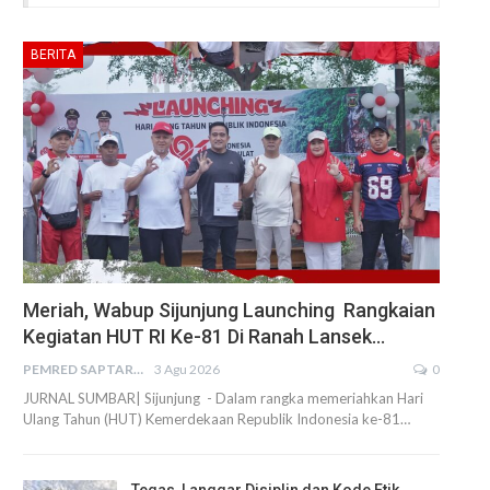
BERITA
Meriah, Wabup Sijunjung Launching Rangkaian
Kegiatan HUT RI Ke-81 Di Ranah Lansek…
PEMRED SAPTARIUS
3 Agu 2026
0
JURNAL SUMBAR| Sijunjung - Dalam rangka memeriahkan Hari
Ulang Tahun (HUT) Kemerdekaan Republik Indonesia ke-81…