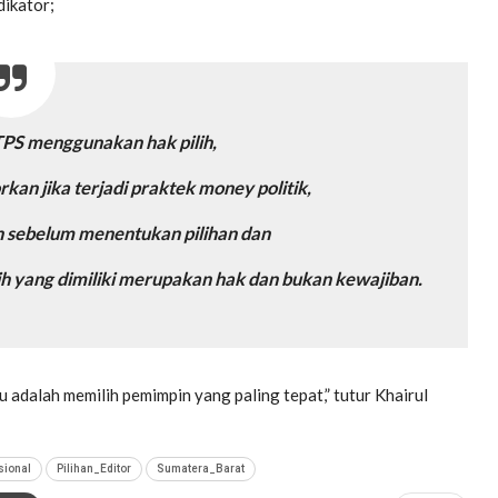
dikator;
TPS menggunakan hak pilih,
n jika terjadi praktek money politik,
on sebelum menentukan pilihan dan
 yang dimiliki merupakan hak dan bukan kewajiban.
u adalah memilih pemimpin yang paling tepat,” tutur Khairul
sional
Pilihan_Editor
Sumatera_Barat