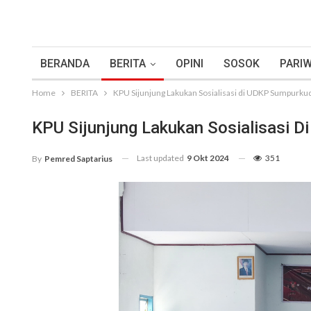
BERANDA
BERITA
OPINI
SOSOK
PARIW
Home
BERITA
KPU Sijunjung Lakukan Sosialisasi di UDKP Sumpurku
KPU Sijunjung Lakukan Sosialisasi 
Last updated
9 Okt 2024
351
By
Pemred Saptarius