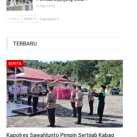
3 Agu 2026
PREV
NEXT
1 daripada 2
TERBARU
BERITA
Kapolres Sawahlunto Pimpin Sertijab Kabag