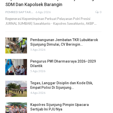
SDM Dan Kapolsek Barangin
PEMRED SAPTARIUS
6 Agu 2026
0
Regenerasi Kepemimpinan Perkuat Pelayanan Polri Presisi
JURNAL SUMBAR| Sawahlunto - Kapolres Sawahlunto, AKBP…
Pembangunan Jembatan TKR Lubuktarok
Sijunjung Dimulai, CV Beringin…
5 Agu 2026
Pengurus PWI Dharmasraya 2026–2029
Dilantik
5 Agu 2026
Tegas, Langgar Disiplin dan Kode Etik,
Empat Polisi Di Sijunjung…
4 Agu 2026
Kapolres Sijunjung Pimpin Upacara
Sertijab Ini PJU Nya