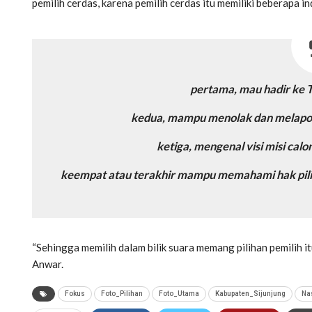
pemilih cerdas, karena pemilih cerdas itu memiliki beberapa in
pertama, mau hadir ke 
kedua, mampu menolak dan melaporka
ketiga, mengenal visi misi cal
keempat atau terakhir mampu memahami hak pilih
“Sehingga memilih dalam bilik suara memang pilihan pemilih it
Anwar.
Fokus
Foto_Pilihan
Foto_Utama
Kabupaten_Sijunjung
Na