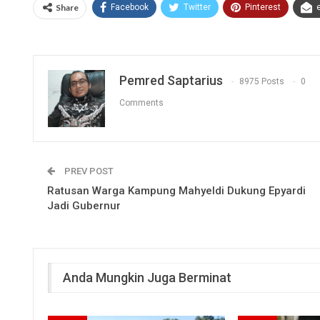
Share
Facebook
Twitter
Pinterest
Pemred Saptarius
8975 Posts
0
Comments
PREV POST
Ratusan Warga Kampung Mahyeldi Dukung Epyardi
Jadi Gubernur
Anda Mungkin Juga Berminat