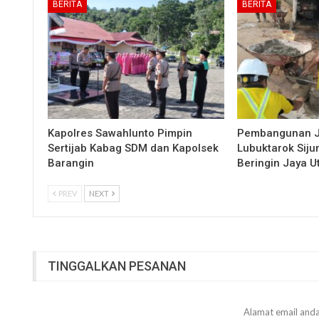
BERITA
BERITA
Kapolres Sawahlunto Pimpin
Pembangunan 
Sertijab Kabag SDM dan Kapolsek
Lubuktarok Siju
Barangin
Beringin Jaya 
PREV
NEXT
TINGGALKAN PESANAN
Alamat email anda