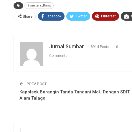
Sumatera_Barat
Share
Facebook
Twitter
Pinterest
Jurnal Sumbar
8914 Posts
0
Comments
PREV POST
Kapolsek Barangin Tanda Tangani MoU Dengan SDIT
Alam Talago