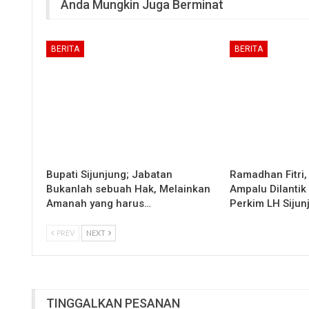
Anda Mungkin Juga Berminat
BERITA
BERITA
Bupati Sijunjung; Jabatan
Ramadhan Fitri,
Bukanlah sebuah Hak, Melainkan
Ampalu Dilantik
Amanah yang harus…
Perkim LH Sijun
PREV
NEXT
TINGGALKAN PESANAN