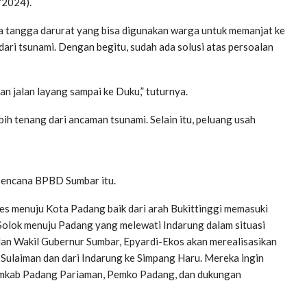
0/2024).
da tangga darurat yang bisa digunakan warga untuk memanjat ke
dari tsunami. Dengan begitu, sudah ada solusi atas persoalan
dan jalan layang sampai ke Duku,” tuturnya.
bih tenang dari ancaman tsunami. Selain itu, peluang usah
Bencana BPBD Sumbar itu.
ses menuju Kota Padang baik dari arah Bukittinggi memasuki
Solok menuju Padang yang melewati Indarung dalam situasi
 dan Wakil Gubernur Sumbar, Epyardi-Ekos akan merealisasikan
 Sulaiman dan dari Indarung ke Simpang Haru. Mereka ingin
emkab Padang Pariaman, Pemko Padang, dan dukungan