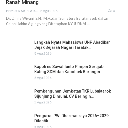
Ranah Minang
PEMRED SAPTARIUS
8 Agu 2026
0
Dr. Dhifla Wiyani, S.H., M.H.,dari Sumatera Barat masuk daftar
Calon Hakim Agung yang Ditetapkan KY JURNAL…
Langkah Nyata Mahasiswa UNP Abadikan
Jejak Sejarah Nagari Taratak…
8 Agu 2026
Kapolres Sawahlunto Pimpin Sertijab
Kabag SDM dan Kapolsek Barangin
6 Agu 2026
Pembangunan Jembatan TKR Lubuktarok
Sijunjung Dimulai, CV Beringin…
5 Agu 2026
Pengurus PWI Dharmasraya 2026–2029
Dilantik
5 Agu 2026