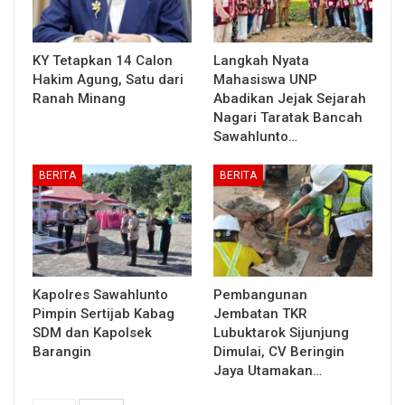
KY Tetapkan 14 Calon
Langkah Nyata
Hakim Agung, Satu dari
Mahasiswa UNP
Ranah Minang
Abadikan Jejak Sejarah
Nagari Taratak Bancah
Sawahlunto…
BERITA
BERITA
Kapolres Sawahlunto
Pembangunan
Pimpin Sertijab Kabag
Jembatan TKR
SDM dan Kapolsek
Lubuktarok Sijunjung
Barangin
Dimulai, CV Beringin
Jaya Utamakan…