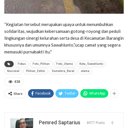
“Kegiatan tersebut merupakan upaya untuk menumbuhkan
solidaritas, wujudkan kebersamaan gotong-royong dan peduli
lingkungan sinergi kelurahan serta desa di Kecamatan Barangin
khususnya dan umumnya Sawahlunto,”ucap camat yang segera
memasuki purnabakti itu.*
Fokus
Foto_Pilihan
Foto_Utama
Kota_Sawahlunto
Nasional
Pilihan_Editor
Sumatera_Barat
utama
436
Share
Facebook
Twitter
WhatsApp
Pemred Saptarius
8977 Posts
0