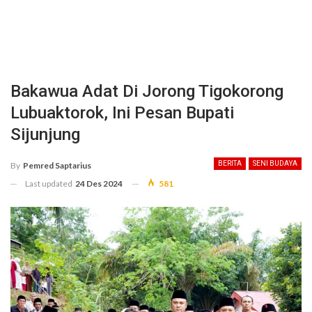
Bakawua Adat Di Jorong Tigokorong
Lubuaktorok, Ini Pesan Bupati
Sijunjung
BERITA
SENI BUDAYA
By
Pemred Saptarius
Last updated
24 Des 2024
581