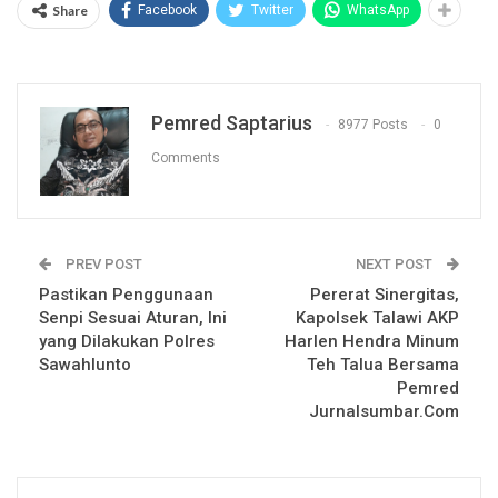
Share
Facebook
Twitter
WhatsApp
Pemred Saptarius
8977 Posts
0
Comments
PREV POST
NEXT POST
Pastikan Penggunaan
Pererat Sinergitas,
Senpi Sesuai Aturan, Ini
Kapolsek Talawi AKP
yang Dilakukan Polres
Harlen Hendra Minum
Sawahlunto
Teh Talua Bersama
Pemred
Jurnalsumbar.Com