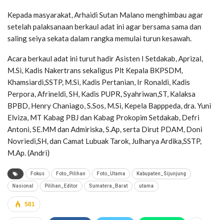
Kepada masyarakat, Arhaidi Sutan Malano menghimbau agar
setelah palaksanaan berkaul adat ini agar bersama sama dan
saling seiya sekata dalam rangka memulai turun kesawah.
Acara berkaul adat ini turut hadir Asisten I Setdakab, Aprizal,
M.Si, Kadis Nakertrans sekaligus Plt Kepala BKPSDM,
Khamsiardi,SSTP, M.Si, Kadis Pertanian, Ir Ronaldi, Kadis
Perpora, Afrineldi, SH, Kadis PUPR, Syahriwan,ST, Kalaksa
BPBD, Henry Chaniago, S.Sos, M.Si, Kepela Bapppeda, dra. Yuni
Elviza, MT Kabag PBJ dan Kabag Prokopim Setdakab, Defri
Antoni, SE.MM dan Admiriska, S.Ap, serta Dirut PDAM, Doni
Novriedi,SH, dan Camat Lubuak Tarok, Julharya Ardika,SSTP,
M.Ap. (Andri)
Fokus
Foto_Pilihan
Foto_Utama
Kabupaten_Sijunjung
Nasional
Pilihan_Editor
Sumatera_Barat
utama
581