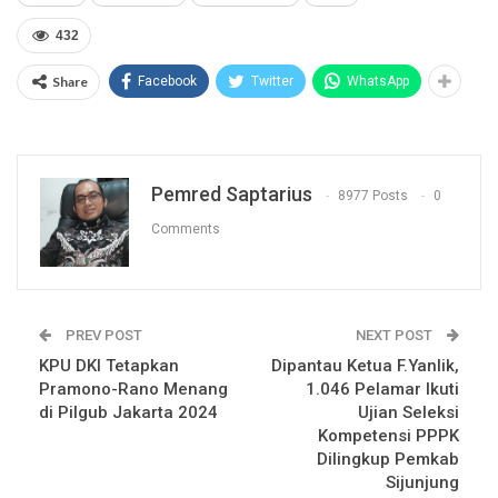
432
Share
Facebook
Twitter
WhatsApp
Pemred Saptarius
8977 Posts
0
Comments
PREV POST
NEXT POST
KPU DKI Tetapkan
Dipantau Ketua F.Yanlik,
Pramono-Rano Menang
1.046 Pelamar Ikuti
di Pilgub Jakarta 2024
Ujian Seleksi
Kompetensi PPPK
Dilingkup Pemkab
Sijunjung