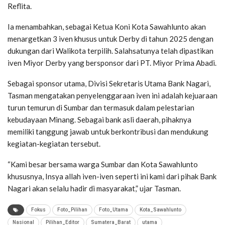
Reflita.
Ia menambahkan, sebagai Ketua Koni Kota Sawahlunto akan
menargetkan 3 iven khusus untuk Derby di tahun 2025 dengan
dukungan dari Walikota terpilih. Salahsatunya telah dipastikan
iven Miyor Derby yang bersponsor dari PT. Miyor Prima Abadi.
Sebagai sponsor utama, Divisi Sekretaris Utama Bank Nagari,
Tasman mengatakan penyelenggaraan iven ini adalah kejuaraan
turun temurun di Sumbar dan termasuk dalam pelestarian
kebudayaan Minang. Sebagai bank asli daerah, pihaknya
memiliki tanggung jawab untuk berkontribusi dan mendukung
kegiatan-kegiatan tersebut.
“Kami besar bersama warga Sumbar dan Kota Sawahlunto
khususnya, Insya allah iven-iven seperti ini kami dari pihak Bank
Nagari akan selalu hadir di masyarakat,” ujar Tasman.
Fokus
Foto_Pilihan
Foto_Utama
Kota_Sawahlunto
Nasional
Pilihan_Editor
Sumatera_Barat
utama