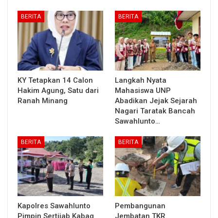
BERITA
BERITA
KY Tetapkan 14 Calon
Langkah Nyata
Hakim Agung, Satu dari
Mahasiswa UNP
Ranah Minang
Abadikan Jejak Sejarah
Nagari Taratak Bancah
Sawahlunto…
BERITA
BERITA
Kapolres Sawahlunto
Pembangunan
Pimpin Sertijab Kabag
Jembatan TKR