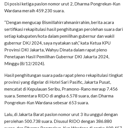
Di posisi ketiga paslon nomor urut 2, Dharma Pongrekun-Kun
Wardana meraih 459.230 suara.
“Dengan mengucap Bismillahirrahmanirrahim, berita acara
sertifikasi rekapitulasi hasil penghitungan perolehan suara dari
setiap kabupaten/kota dalam pemilihan gubernur dan wakil
gubernur DKJ 2024, saya nyatakan sah,” kata Ketua KPU
Provinsi DKI Jakarta, Wahyu Dinata dalam rapat pleno
Penetapan Hasil Pemilihan Gubernur DKI Jakarta 2024,
Minggu (8/12/2024).
Hasil penghitungan suara pada rapat pleno rekapitulasi tingkat
provinsi yang digelar di Hotel Sari Pasific, Jakarta Pusat,
mencatat di Kepulauan Seribu, Pramono-Rano meraup 7.456
suara. Sementara RIDO di angka 6.578 suara, dan Dharma
Pongrekun-Kun Wardana sebesar 653 suara.
Lalu, di Jakarta Barat paslon nomor urut 3 itu unggul dengan
perolehan 500.738 suara. Disusul RIDO dengan 386.880
suara, dan Dharma Pongrekun-Kun Wardana di angka 109.457