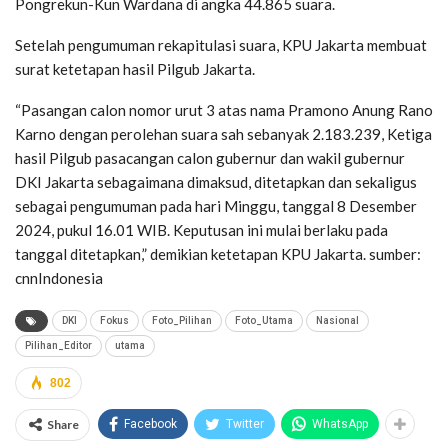
Pongrekun-Kun Wardana di angka 44.865 suara.
Setelah pengumuman rekapitulasi suara, KPU Jakarta membuat
surat ketetapan hasil Pilgub Jakarta.
“Pasangan calon nomor urut 3 atas nama Pramono Anung Rano
Karno dengan perolehan suara sah sebanyak 2.183.239, Ketiga
hasil Pilgub pasacangan calon gubernur dan wakil gubernur
DKI Jakarta sebagaimana dimaksud, ditetapkan dan sekaligus
sebagai pengumuman pada hari Minggu, tanggal 8 Desember
2024, pukul 16.01 WIB. Keputusan ini mulai berlaku pada
tanggal ditetapkan,” demikian ketetapan KPU Jakarta. sumber:
cnnIndonesia
DKI
Fokus
Foto_Pilihan
Foto_Utama
Nasional
Pilihan_Editor
utama
802
Share
Facebook
Twitter
WhatsApp