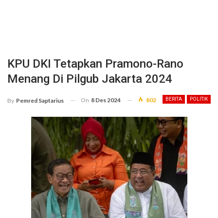
KPU DKI Tetapkan Pramono-Rano
Menang Di Pilgub Jakarta 2024
On
8 Des 2024
802
BERITA
POLITIK
By
Pemred Saptarius