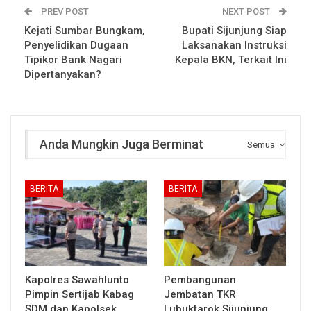
PREV POST
NEXT POST
Kejati Sumbar Bungkam,
Bupati Sijunjung Siap
Penyelidikan Dugaan
Laksanakan Instruksi
Tipikor Bank Nagari
Kepala BKN, Terkait Ini
Dipertanyakan?
Anda Mungkin Juga Berminat
Semua
BERITA
BERITA
Kapolres Sawahlunto
Pembangunan
Pimpin Sertijab Kabag
Jembatan TKR
SDM dan Kapolsek
Lubuktarok Sijunjung