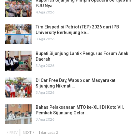
Kapolres Sijunjung Pimpin Upacara Sertijab Ini
PJU Nya
4 Agu 2026
Tim Ekspedisi Patriot (TEP) 2026 dari IPB
University Berkunjung ke…
3 Agu 2026
Bupati Sijunjung Lantik Pengurus Forum Anak
Daerah
3 Agu 2026
Di Car Free Day, Wabup dan Masyarakat
Sijunjung Nikmati…
3 Agu 2026
Bahas Pelaksanaan MTQ ke-XLII Di Koto VII,
Pemkab Sijunjung Gelar…
3 Agu 2026
PREV
NEXT
1 daripada 2