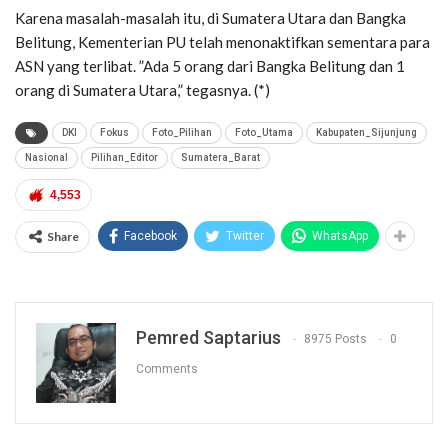
Karena masalah-masalah itu, di Sumatera Utara dan Bangka
Belitung, Kementerian PU telah menonaktifkan sementara para
ASN yang terlibat. ”Ada 5 orang dari Bangka Belitung dan 1
orang di Sumatera Utara,” tegasnya. (*)
DKI
Fokus
Foto_Pilihan
Foto_Utama
Kabupaten_Sijunjung
Nasional
Pilihan_Editor
Sumatera_Barat
4,553
Share
Facebook
Twitter
WhatsApp
Pemred Saptarius
8975 Posts
0
Comments