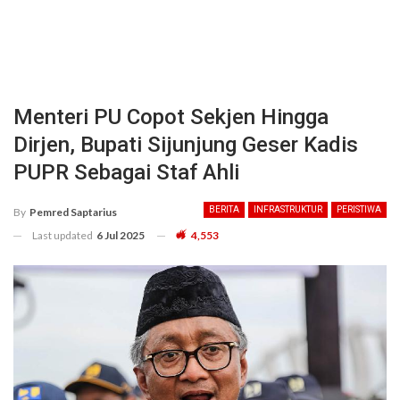
Menteri PU Copot Sekjen Hingga
Dirjen, Bupati Sijunjung Geser Kadis
PUPR Sebagai Staf Ahli
BERITA
INFRASTRUKTUR
PERISTIWA
By
Pemred Saptarius
Last updated
6 Jul 2025
4,553