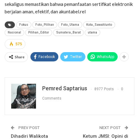
sekaligus memastikan bahwa pemanfaatan sertifikat elektronik
berjalan aman, efektif, dan akuntabel.rel
Fokus
Foto_Pilihan
Foto_Utama
Kota_Sawahlunto
Nasional
Pilihan_Editor
Sumatera_Barat
utama
575
Share
Facebook
Twitter
WhatsApp
Pemred Saptarius
8977 Posts
0
Comments
PREV POST
NEXT POST
Dihadiri Walikota
Ketum JMSI: Opini di