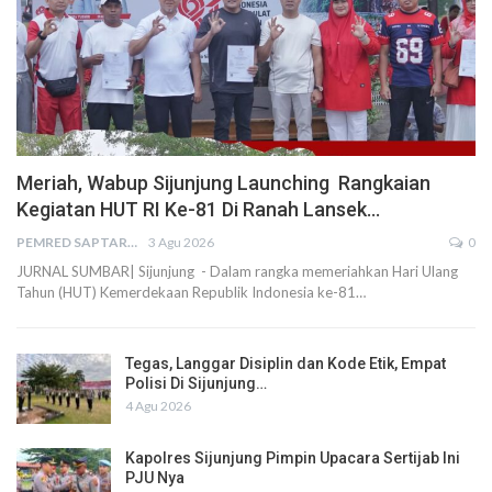
Meriah, Wabup Sijunjung Launching Rangkaian
Kegiatan HUT RI Ke-81 Di Ranah Lansek…
PEMRED SAPTARIUS
3 Agu 2026
0
JURNAL SUMBAR| Sijunjung - Dalam rangka memeriahkan Hari Ulang
Tahun (HUT) Kemerdekaan Republik Indonesia ke-81…
Tegas, Langgar Disiplin dan Kode Etik, Empat
Polisi Di Sijunjung…
4 Agu 2026
Kapolres Sijunjung Pimpin Upacara Sertijab Ini
PJU Nya