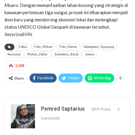
Muaro. Dengan memanfaatkan lahan kosong yang strategis di
kawasan pertemuan tiga sungai, proyek ini diharapkan menjadi
ikon baru yang mendorong ekonomi lokal dan melengkapi
status UNESCO Global Geopark di kawasan tersebut.
bayu/yud/rilis
Fokus
Foto_Pilihan
Foto_Utama
Kabupaten_Sijunjung
Nasional
Pilihan_Editor
Sumatera_Barat
utama
3,108
Share
Facebook
Twitter
WhatsApp
Pemred Saptarius
8976 Posts
0
Comments