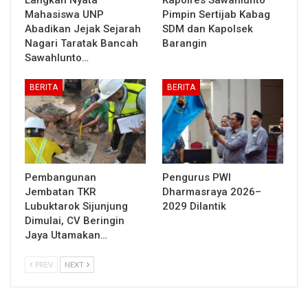
Langkah Nyata
Kapolres Sawahlunto
Mahasiswa UNP
Pimpin Sertijab Kabag
Abadikan Jejak Sejarah
SDM dan Kapolsek
Nagari Taratak Bancah
Barangin
Sawahlunto…
BERITA
BERITA
Pembangunan
Pengurus PWI
Jembatan TKR
Dharmasraya 2026–
Lubuktarok Sijunjung
2029 Dilantik
Dimulai, CV Beringin
Jaya Utamakan…
PREV
NEXT