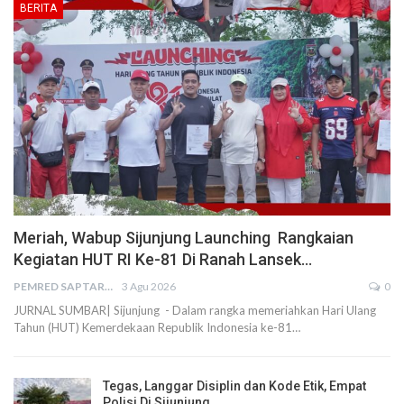
BERITA
Meriah, Wabup Sijunjung Launching Rangkaian
Kegiatan HUT RI Ke-81 Di Ranah Lansek…
PEMRED SAPTARIUS
3 Agu 2026
0
JURNAL SUMBAR| Sijunjung - Dalam rangka memeriahkan Hari Ulang
Tahun (HUT) Kemerdekaan Republik Indonesia ke-81…
Tegas, Langgar Disiplin dan Kode Etik, Empat
Polisi Di Sijunjung…