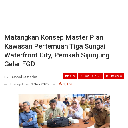
Matangkan Konsep Master Plan
Kawasan Pertemuan Tiga Sungai
Waterfront City, Pemkab Sijunjung
Gelar FGD
BERITA
INFRASTRUKTUR
PARIWISATA
By
Pemred Saptarius
Last updated
4 Nov 2025
3,108