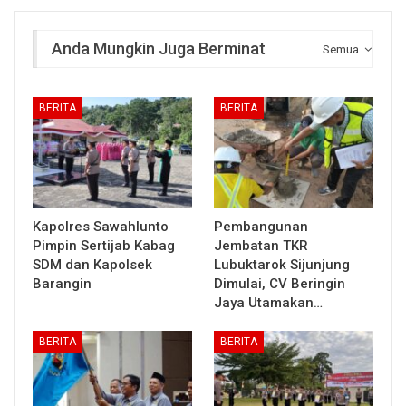
Anda Mungkin Juga Berminat
Semua
BERITA
BERITA
Kapolres Sawahlunto
Pembangunan
Pimpin Sertijab Kabag
Jembatan TKR
SDM dan Kapolsek
Lubuktarok Sijunjung
Barangin
Dimulai, CV Beringin
Jaya Utamakan…
BERITA
BERITA