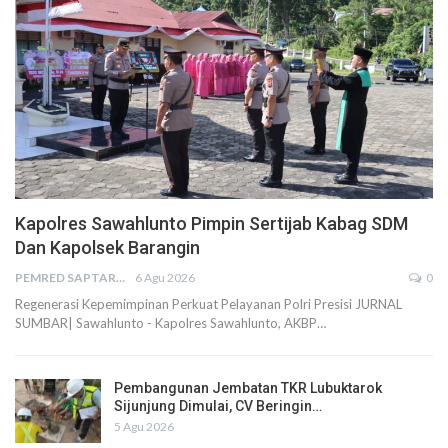
Kapolres Sawahlunto Pimpin Sertijab Kabag SDM
Dan Kapolsek Barangin
PEMRED SAPTARIUS
6 Agu 2026
0
Regenerasi Kepemimpinan Perkuat Pelayanan Polri Presisi JURNAL
SUMBAR| Sawahlunto - Kapolres Sawahlunto, AKBP…
Pembangunan Jembatan TKR Lubuktarok
Sijunjung Dimulai, CV Beringin…
5 Agu 2026