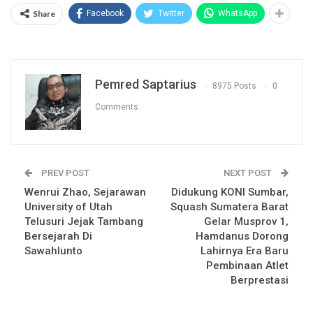
Share
Facebook
Twitter
WhatsApp
Pemred Saptarius
8975 Posts
0
Comments
PREV POST
NEXT POST
Wenrui Zhao, Sejarawan
Didukung KONI Sumbar,
University of Utah
Squash Sumatera Barat
Telusuri Jejak Tambang
Gelar Musprov 1,
Bersejarah Di
Hamdanus Dorong
Sawahlunto
Lahirnya Era Baru
Pembinaan Atlet
Berprestasi