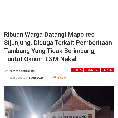
Ribuan Warga Datangi Mapolres
Sijunjung, Diduga Terkait Pemberitaan
Tambang Yang Tidak Berimbang,
Tuntut Oknum LSM Nakal
BERITA
EKONOMI
HUKUM
By
Pemred Saptarius
Last updated
8 Jun 2026
1,070