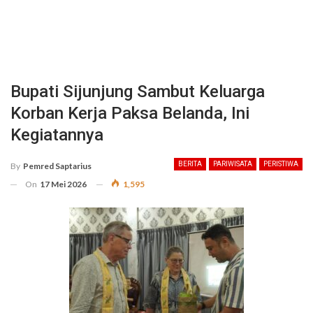
Bupati Sijunjung Sambut Keluarga
Korban Kerja Paksa Belanda, Ini
Kegiatannya
BERITA
PARIWISATA
PERISTIWA
By
Pemred Saptarius
On
17 Mei 2026
1,595