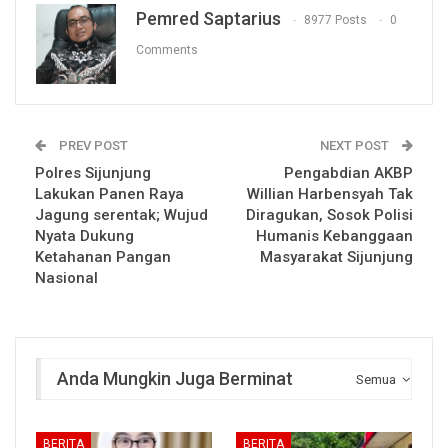
Pemred Saptarius
8977 Posts
0
Comments
PREV POST
NEXT POST
Polres Sijunjung
Pengabdian AKBP
Lakukan Panen Raya
Willian Harbensyah Tak
Jagung serentak; Wujud
Diragukan, Sosok Polisi
Nyata Dukung
Humanis Kebanggaan
Ketahanan Pangan
Masyarakat Sijunjung
Nasional
Anda Mungkin Juga Berminat
Semua
BERITA
BERITA