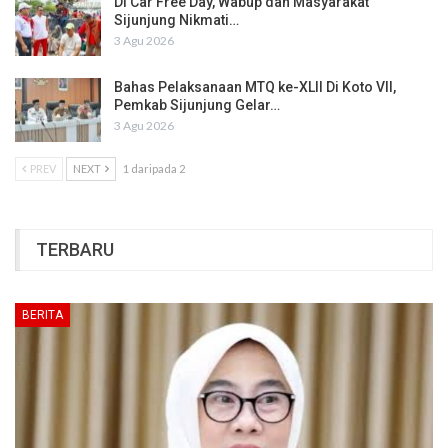
Di Car Free Day, Wabup dan Masyarakat
Sijunjung Nikmati…
3 Agu 2026
Bahas Pelaksanaan MTQ ke-XLII Di Koto VII,
Pemkab Sijunjung Gelar…
3 Agu 2026
PREV
NEXT
1 daripada 2
TERBARU
BERITA