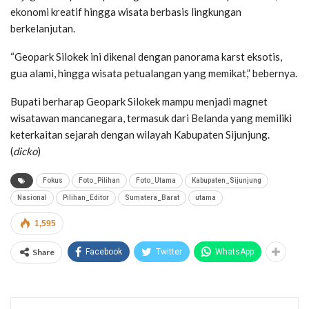
ekonomi kreatif hingga wisata berbasis lingkungan
berkelanjutan.
“Geopark Silokek ini dikenal dengan panorama karst eksotis,
gua alami, hingga wisata petualangan yang memikat,” bebernya.
Bupati berharap Geopark Silokek mampu menjadi magnet
wisatawan mancanegara, termasuk dari Belanda yang memiliki
keterkaitan sejarah dengan wilayah Kabupaten Sijunjung.
(
dicko
)
Fokus
Foto_Pilihan
Foto_Utama
Kabupaten_Sijunjung
Nasional
Pilihan_Editor
Sumatera_Barat
utama
1,595
Share
Facebook
Twitter
WhatsApp