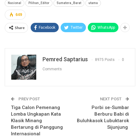
Nasional
Pilihan_Editor
Sumatera_Barat
utama
649
Share
Facebook
Twitter
WhatsApp
Pemred Saptarius
8975 Posts
0
Comments
PREV POST
NEXT POST
Tiga Calon Pemenang
Porbi se-Sumbar
Lomba Ungkapan Kata
Berburu Babi di
Klasik Minang
Buluhkasok Lubuktarok
Bertarung di Panggung
Sijunjung
Internasional