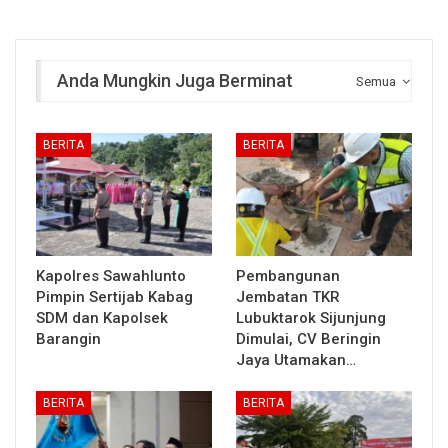
Anda Mungkin Juga Berminat
Semua
BERITA
BERITA
Kapolres Sawahlunto
Pembangunan
Pimpin Sertijab Kabag
Jembatan TKR
SDM dan Kapolsek
Lubuktarok Sijunjung
Barangin
Dimulai, CV Beringin
Jaya Utamakan…
BERITA
BERITA