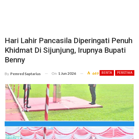
Hari Lahir Pancasila Diperingati Penuh
Khidmat Di Sijunjung, Irupnya Bupati
Benny
On
1 Jun 2026
649
BERITA
PERISTIWA
By
Pemred Saptarius