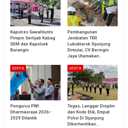
Kapolres Sawahlunto
Pembangunan
Pimpin Sertijab Kabag
Jembatan TKR
SDM dan Kapolsek
Lubuktarok Sijunjung
Barangin
Dimulai, CV Beringin
Jaya Utamakan…
BERITA
BERITA
Pengurus PWI
Tegas, Langgar Disiplin
Dharmasraya 2026–
dan Kode Etik, Empat
2029 Dilantik
Polisi Di Sijunjung
Diberhentikan…