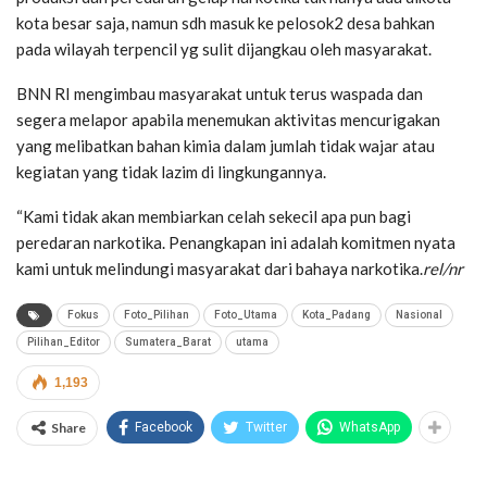
kota besar saja, namun sdh masuk ke pelosok2 desa bahkan
pada wilayah terpencil yg sulit dijangkau oleh masyarakat.
BNN RI mengimbau masyarakat untuk terus waspada dan
segera melapor apabila menemukan aktivitas mencurigakan
yang melibatkan bahan kimia dalam jumlah tidak wajar atau
kegiatan yang tidak lazim di lingkungannya.
“Kami tidak akan membiarkan celah sekecil apa pun bagi
peredaran narkotika. Penangkapan ini adalah komitmen nyata
kami untuk melindungi masyarakat dari bahaya narkotika.
rel/nr
Fokus
Foto_Pilihan
Foto_Utama
Kota_Padang
Nasional
Pilihan_Editor
Sumatera_Barat
utama
1,193
Share
Facebook
Twitter
WhatsApp