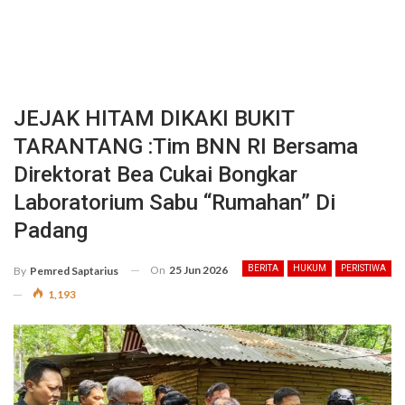
JEJAK HITAM DIKAKI BUKIT
TARANTANG :Tim BNN RI Bersama
Direktorat Bea Cukai Bongkar
Laboratorium Sabu “Rumahan” Di
Padang
On
25 Jun 2026
BERITA
HUKUM
PERISTIWA
By
Pemred Saptarius
1,193