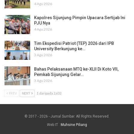
4 Agu 2026
Kapolres Sijunjung Pimpin Upacara Sertijab Ini
PJU Nya
4 Agu 2026
Tim Ekspedisi Patriot (TEP) 2026 dari IPB
University Berkunjung ke…
3 Agu 2026
Bahas Pelaksanaan MTQ ke-XLII Di Koto VII,
Pemkab Sijunjung Gelar…
3 Agu 2026
PREV
NEXT
1 daripada 2,632
© 2017 - 2026 - Jurnal Sumbar. All Rights Reserved.
Web IT :
Muhsine Piliang