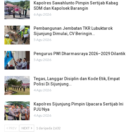
Kapolres Sawahlunto Pimpin Sertijab Kabag
SDM dan Kapolsek Barangin
6 Agu 2026
Pembangunan Jembatan TKR Lubuktarok
Sijunjung Dimulai, CV Beringin…
5 Agu 2026
Pengurus PWI Dharmasraya 2026–2029 Dilantik
5 Agu 2026
Tegas, Langgar Disiplin dan Kode Etik, Empat
Polisi Di Sijunjung…
4 Agu 2026
Kapolres Sijunjung Pimpin Upacara Sertijab Ini
PJU Nya
4 Agu 2026
PREV
NEXT
1 daripada 2,632