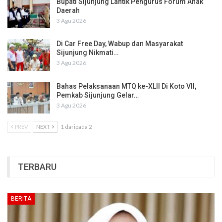
Bupati Sijunjung Lantik Pengurus Forum Anak
Daerah
3 Agu 2026
Di Car Free Day, Wabup dan Masyarakat
Sijunjung Nikmati…
3 Agu 2026
Bahas Pelaksanaan MTQ ke-XLII Di Koto VII,
Pemkab Sijunjung Gelar…
3 Agu 2026
PREV
NEXT
1 daripada 2
TERBARU
BERITA