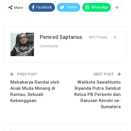
Share
Facebook
Twitter
WhatsApp
Pemred Saptarius
8977 Posts
0
Comments
PREV POST
NEXT POST
Mahakarya Randai oleh
Walikota Sawahlunto
Anak Muda Minang di
Riyanda Putra Sambut
Rantau, Sebuah
Ketua PB Perkemi dan
Kebanggaan
Ratusan Kenshi se-
Sumatera