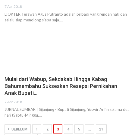
7 Apr 2018
DOKTER Terawan Agus Putranto adalah pribadi yang rendah hati dan
selalu siap menolong siapa saja.…
Mulai dari Wabup, Sekdakab Hingga Kabag
Bahumembahu Sukseskan Resepsi Pernikahan
Anak Bupati…
7 Apr 2018
JURNAL SUMBAR | Sijunjung - Bupati Sijunjung, Yuswir Arifin selama dua
hari (Sabtu-Minggu,…
SEBELUM
1
2
3
4
5
…
21