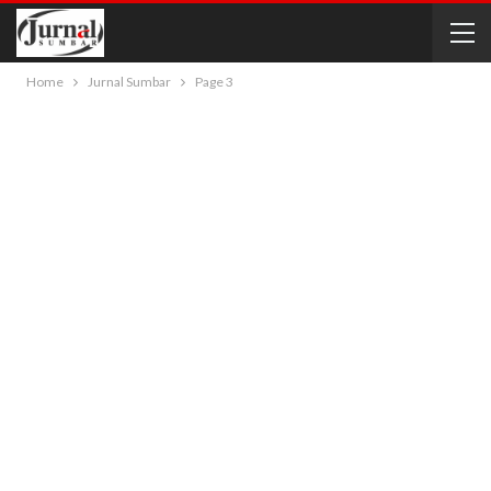
Home
Jurnal Sumbar
Page 3