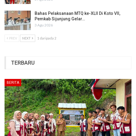
Bahas Pelaksanaan MTQ ke-XLII Di Koto VII,
Pemkab Sijunjung Gelar…
3 Agu 2026
PREV
NEXT
1 daripada 2
TERBARU
BERITA