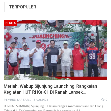
TERPOPULER
BERITA
Meriah, Wabup Sijunjung Launching Rangkaian
Kegiatan HUT RI Ke-81 Di Ranah Lansek…
PEMRED SAPTARIUS
3 Agu 2026
0
JURNAL SUMBAR| Sijunjung - Dalam rangka memeriahkan Hari Ulang
Tahun (HUT) Kemerdekaan Republik Indonesia ke-81…