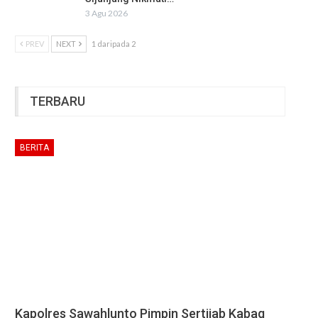
3 Agu 2026
PREV
NEXT
1 daripada 2
TERBARU
BERITA
Kapolres Sawahlunto Pimpin Sertijab Kabag