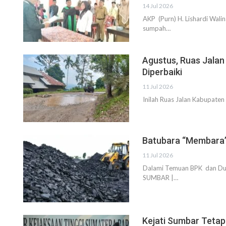
14 Jul 2026
AKP (Purn) H. Lishardi Wal
sumpah…
Agustus, Ruas Jalan
Diperbaiki
11 Jul 2026
Inilah Ruas Jalan Kabupaten
Batubara “Membara”,
11 Jul 2026
Dalami Temuan BPK dan Dum
SUMBAR |…
Kejati Sumbar Teta