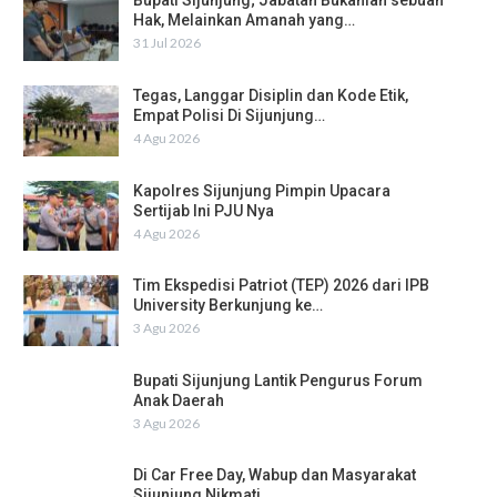
Bupati Sijunjung; Jabatan Bukanlah sebuah
Hak, Melainkan Amanah yang…
31 Jul 2026
Tegas, Langgar Disiplin dan Kode Etik,
Empat Polisi Di Sijunjung…
4 Agu 2026
Kapolres Sijunjung Pimpin Upacara
Sertijab Ini PJU Nya
4 Agu 2026
Tim Ekspedisi Patriot (TEP) 2026 dari IPB
University Berkunjung ke…
3 Agu 2026
Bupati Sijunjung Lantik Pengurus Forum
Anak Daerah
3 Agu 2026
Di Car Free Day, Wabup dan Masyarakat
Sijunjung Nikmati…