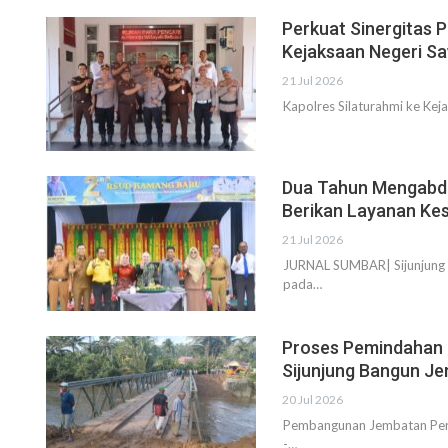
Perkuat Sinergitas 
Kejaksaan Negeri S
21 Jul 2026
Kapolres Silaturahmi ke Ke
Dua Tahun Mengabdi
Berikan Layanan Ke
21 Jul 2026
JURNAL SUMBAR| Sijunjung 
pada…
Proses Pemindahan 
Sijunjung Bangun J
20 Jul 2026
Pembangunan Jembatan Perm
-…