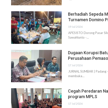
Berhadiah Sepeda Mo
Turnamen Domino Pi
19 Jul 2026
APESISTO Dorong Pasar Sil
Sawahlunto -…
Dugaan Korupsi Batu
Perusahaan Pemas
17 Jul 2026
JURNAL SUMBAR | Padang - D
membuka…
Cegah Peredaran Nar
program MPLS
17 Jul 2026