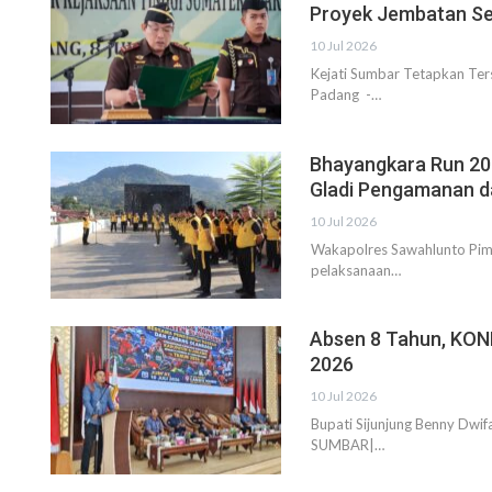
Proyek Jembatan Sen
10 Jul 2026
Kejati Sumbar Tetapkan Ter
Padang -…
Bhayangkara Run 202
Gladi Pengamanan 
10 Jul 2026
Wakapolres Sawahlunto Pi
pelaksanaan…
Absen 8 Tahun, KONI
2026
10 Jul 2026
Bupati Sijunjung Benny Dwi
SUMBAR|…