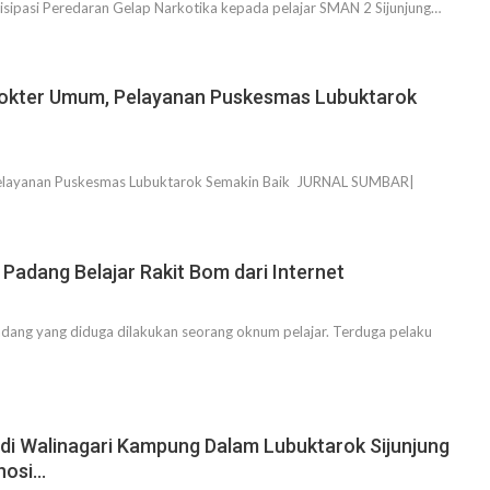
tisipasi Peredaran Gelap Narkotika kepada pelajar SMAN 2 Sijunjung…
okter Umum, Pelayanan Puskesmas Lubuktarok
, Pelayanan Puskesmas Lubuktarok Semakin Baik JURNAL SUMBAR|
adang Belajar Rakit Bom dari Internet
adang yang diduga dilakukan seorang oknum pelajar. Terduga pelaku
rdi Walinagari Kampung Dalam Lubuktarok Sijunjung
anosi…