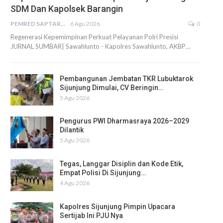
SDM Dan Kapolsek Barangin
PEMRED SAPTARIUS
6 Agu 2026
0
Regenerasi Kepemimpinan Perkuat Pelayanan Polri Presisi
JURNAL SUMBAR| Sawahlunto - Kapolres Sawahlunto, AKBP…
Pembangunan Jembatan TKR Lubuktarok
Sijunjung Dimulai, CV Beringin…
5 Agu 2026
Pengurus PWI Dharmasraya 2026–2029
Dilantik
5 Agu 2026
Tegas, Langgar Disiplin dan Kode Etik,
Empat Polisi Di Sijunjung…
4 Agu 2026
Kapolres Sijunjung Pimpin Upacara
Sertijab Ini PJU Nya