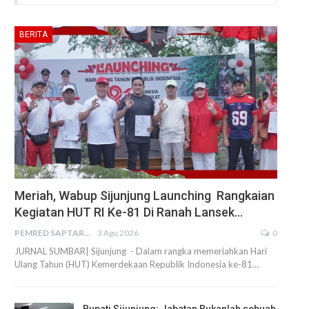
BERITA
Meriah, Wabup Sijunjung Launching Rangkaian
Kegiatan HUT RI Ke-81 Di Ranah Lansek…
PEMRED SAPTARIUS
3 Agu 2026
0
JURNAL SUMBAR| Sijunjung - Dalam rangka memeriahkan Hari
Ulang Tahun (HUT) Kemerdekaan Republik Indonesia ke-81…