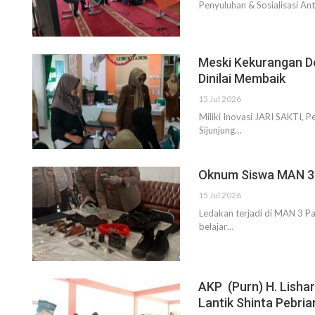
Penyuluhan & Sosialisasi An
Meski Kekurangan D
Dinilai Membaik
15 Jul 2026
Miliki Inovasi JARI SAKTI
Sijunjung…
Oknum Siswa MAN 3 P
15 Jul 2026
Ledakan terjadi di MAN 3 P
belajar…
AKP (Purn) H. Lisha
Lantik Shinta Pebri