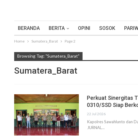
BERANDA
BERITA
OPINI
SOSOK
PARIW
Home
Sumatera_Barat
Page 2
Browsing Tag: "Sumatera_Barat"
Sumatera_Barat
Perkuat Sinergitas 
0310/SSD Siap Berk
22 Jul 2026
Kapolres Sawahlunto dan D
JURNAL…