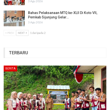
3 Agu 2026
Bahas Pelaksanaan MTQ ke-XLII Di Koto VII,
Pemkab Sijunjung Gelar…
3 Agu 2026
PREV
NEXT
1 daripada 2
TERBARU
BERITA