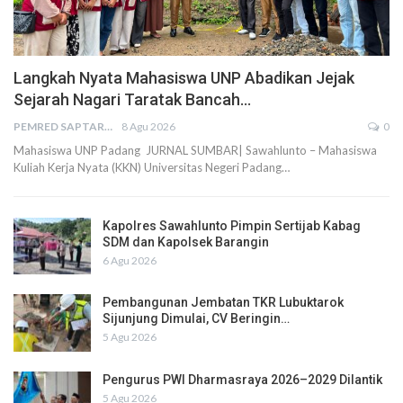
Langkah Nyata Mahasiswa UNP Abadikan Jejak
Sejarah Nagari Taratak Bancah…
PEMRED SAPTARIUS
8 Agu 2026
0
Mahasiswa UNP Padang JURNAL SUMBAR| Sawahlunto – Mahasiswa
Kuliah Kerja Nyata (KKN) Universitas Negeri Padang…
Kapolres Sawahlunto Pimpin Sertijab Kabag
SDM dan Kapolsek Barangin
6 Agu 2026
Pembangunan Jembatan TKR Lubuktarok
Sijunjung Dimulai, CV Beringin…
5 Agu 2026
Pengurus PWI Dharmasraya 2026–2029 Dilantik
5 Agu 2026