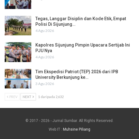
Tegas, Langgar Disiplin dan Kode Etik, Empat
Polisi Di Sijunjung…
4 Agu 2026
Kapolres Sijunjung Pimpin Upacara Sertijab Ini
PJU Nya
4 Agu 2026
Tim Ekspedisi Patriot (TEP) 2026 dari IPB
University Berkunjung ke…
3 Agu 2026
PREV
NEXT
1 daripada 2,632
© 2017 - 2026 - Jurnal Sumbar. All Rights Reserved.
Web IT :
Muhsine Piliang