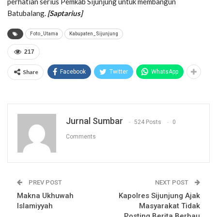
perhatian serius Pemkab Sijunjung untuk membangun
Batubalang.
[Saptarius]
Foto_Utama
Kabupaten_Sijunjung
217
Share
Facebook
Twitter
WhatsApp
Jurnal Sumbar
524 Posts
0
Comments
PREV POST
NEXT POST
Makna Ukhuwah
Kapolres Sijunjung Ajak
Islamiyyah
Masyarakat Tidak
Posting Berita Berbau