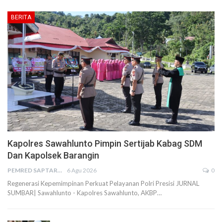
BERITA
Kapolres Sawahlunto Pimpin Sertijab Kabag SDM
Dan Kapolsek Barangin
PEMRED SAPTARIUS
6 Agu 2026
0
Regenerasi Kepemimpinan Perkuat Pelayanan Polri Presisi JURNAL
SUMBAR| Sawahlunto - Kapolres Sawahlunto, AKBP…