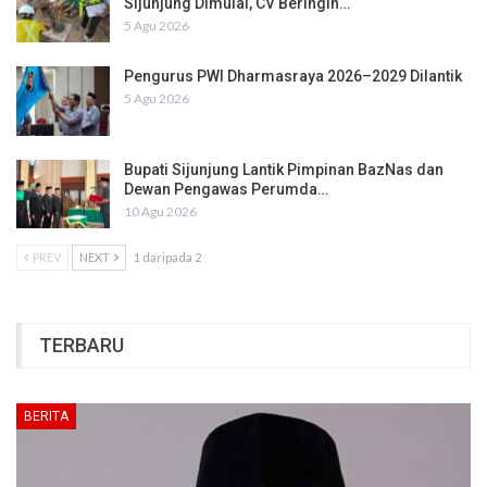
Sijunjung Dimulai, CV Beringin…
5 Agu 2026
Pengurus PWI Dharmasraya 2026–2029 Dilantik
5 Agu 2026
Bupati Sijunjung Lantik Pimpinan BazNas dan
Dewan Pengawas Perumda…
10 Agu 2026
PREV
NEXT
1 daripada 2
TERBARU
BERITA