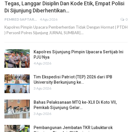
Tegas, Langgar Disiplin Dan Kode Etik, Empat Polisi
Di Sijunjung Diberhentikan…
PEMRED SAPTARIUS
4 Agu 2026
0
Kapolres Pimpin Upacara Pemberhentian Tidak Dengan Hormat ( PTDH
) Personil Polres Sijunjung JURNAL SUMBAR|…
Kapolres Sijunjung Pimpin Upacara Sertijab Ini
PJU Nya
4 Agu 2026
Tim Ekspedisi Patriot (TEP) 2026 dari IPB
University Berkunjung ke…
3 Agu 2026
Bahas Pelaksanaan MTQ ke-XLII Di Koto VII,
Pemkab Sijunjung Gelar…
3 Agu 2026
Pembangunan Jembatan TKR Lubuktarok