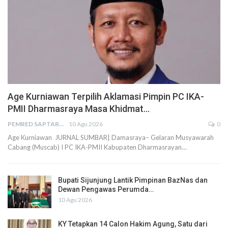
Age Kurniawan Terpilih Aklamasi Pimpin PC IKA-
PMII Dharmasraya Masa Khidmat…
PEMRED SAPTARIUS
10 Agu 2026
0
Age Kurniawan JURNAL SUMBAR| Damasraya– Gelaran Musyawarah
Cabang (Muscab) I PC IKA-PMII Kabupaten Dharmasrayan…
Bupati Sijunjung Lantik Pimpinan BazNas dan
Dewan Pengawas Perumda…
10 Agu 2026
KY Tetapkan 14 Calon Hakim Agung, Satu dari