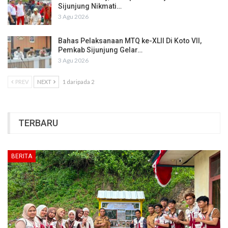
Sijunjung Nikmati…
3 Agu 2026
Bahas Pelaksanaan MTQ ke-XLII Di Koto VII,
Pemkab Sijunjung Gelar…
3 Agu 2026
PREV
NEXT
1 daripada 2
TERBARU
BERITA