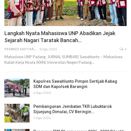
Langkah Nyata Mahasiswa UNP Abadikan Jejak
Sejarah Nagari Taratak Bancah…
PEMRED SAPTARIUS
8 Agu 2026
0
Mahasiswa UNP Padang JURNAL SUMBAR| Sawahlunto – Mahasiswa
Kuliah Kerja Nyata (KKN) Universitas Negeri Padang…
Kapolres Sawahlunto Pimpin Sertijab Kabag
SDM dan Kapolsek Barangin
6 Agu 2026
Pembangunan Jembatan TKR Lubuktarok
Sijunjung Dimulai, CV Beringin…
5 Agu 2026