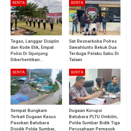
BERITA
BERITA
Tegas, Langgar Disiplin
Sat Resnarkoba Polres
dan Kode Etik, Empat
Sawahlunto Bekuk Dua
Polisi Di Sijunjung
Terduga Pelaku Sabu Di
Diberhentikan…
Talawi
BERITA
BERITA
Sempat Bungkam
Dugaan Korupsi
Terkait Dugaan Kasus
Batubara PLTU Ombilin,
Pasokan Batubara
Polda Sumbar Bidik Tiga
Disidik Polda Sumbar,
Perusahaan Pemasok