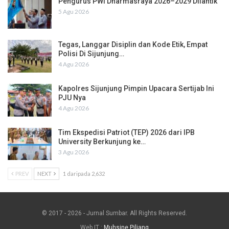
Pengurus PWI Dharmasraya 2026–2029 Dilantik
5 Agu 2026
Tegas, Langgar Disiplin dan Kode Etik, Empat
Polisi Di Sijunjung…
4 Agu 2026
Kapolres Sijunjung Pimpin Upacara Sertijab Ini
PJU Nya
4 Agu 2026
Tim Ekspedisi Patriot (TEP) 2026 dari IPB
University Berkunjung ke…
3 Agu 2026
PREV
NEXT
1 daripada 2,632
© 2017 - 2026 - Jurnal Sumbar. All Rights Reserved.
Web IT :
Muhsine Piliang