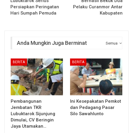
Lubuktarok Serius
Berhasil Bekuk Dua
Persiapkan Peringatan
Pelaku Curanmor Antar
Hari Sumpah Pemuda
Kabupaten
Anda Mungkin Juga Berminat
Semua
BERITA
BERITA
Pembangunan
Ini Kesepakatan Pemkot
Jembatan TKR
dan Pedagang Pasar
Lubuktarok Sijunjung
Silo Sawahlunto
Dimulai, CV Beringin
Jaya Utamakan…