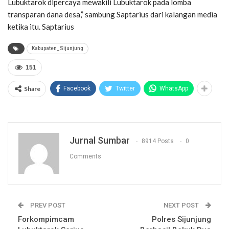
Lubuktarok dipercaya mewakili Lubuktarok pada lomba
transparan dana desa,” sambung Saptarius dari kalangan media
ketika itu. Saptarius
Kabupaten_Sijunjung
151
Share
Facebook
Twitter
WhatsApp
Jurnal Sumbar
8914 Posts
0
Comments
PREV POST
NEXT POST
Forkompimcam
Polres Sijunjung