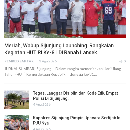
Meriah, Wabup Sijunjung Launching Rangkaian
Kegiatan HUT RI Ke-81 Di Ranah Lansek…
PEMRED SAPTARIUS
3 Agu 2026
0
JURNAL SUMBAR| Sijunjung - Dalam rangka memeriahkan Hari Ulang
Tahun (HUT) Kemerdekaan Republik Indonesia ke-81…
Tegas, Langgar Disiplin dan Kode Etik, Empat
Polisi Di Sijunjung…
4 Agu 2026
Kapolres Sijunjung Pimpin Upacara Sertijab Ini
PJU Nya
4 Agu 2026