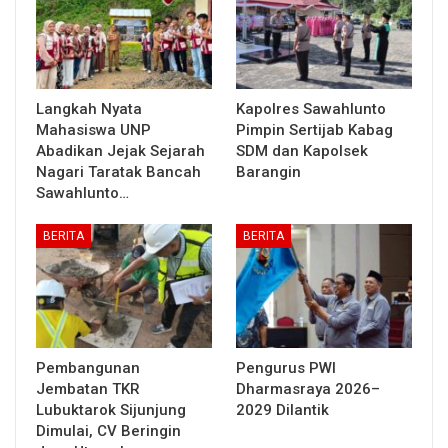
Langkah Nyata
Kapolres Sawahlunto
Mahasiswa UNP
Pimpin Sertijab Kabag
Abadikan Jejak Sejarah
SDM dan Kapolsek
Nagari Taratak Bancah
Barangin
Sawahlunto…
BERITA
BERITA
Pembangunan
Pengurus PWI
Jembatan TKR
Dharmasraya 2026–
Lubuktarok Sijunjung
2029 Dilantik
Dimulai, CV Beringin