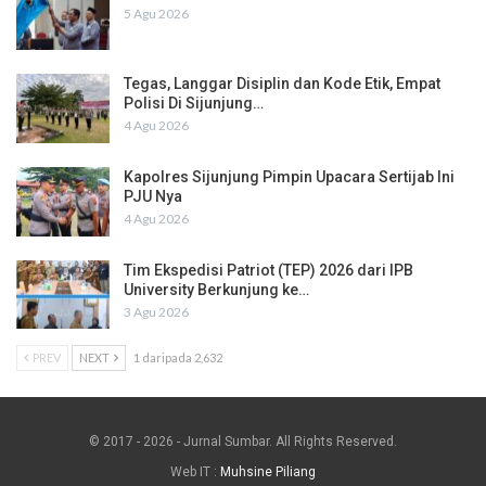
5 Agu 2026
Tegas, Langgar Disiplin dan Kode Etik, Empat
Polisi Di Sijunjung…
4 Agu 2026
Kapolres Sijunjung Pimpin Upacara Sertijab Ini
PJU Nya
4 Agu 2026
Tim Ekspedisi Patriot (TEP) 2026 dari IPB
University Berkunjung ke…
3 Agu 2026
PREV
NEXT
1 daripada 2,632
© 2017 - 2026 - Jurnal Sumbar. All Rights Reserved.
Web IT :
Muhsine Piliang