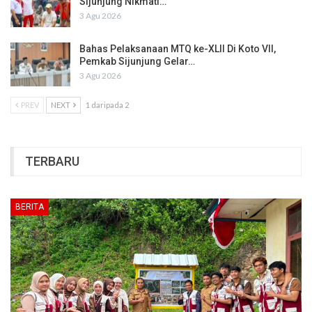
Sijunjung Nikmati…
3 Agu 2026
Bahas Pelaksanaan MTQ ke-XLII Di Koto VII,
Pemkab Sijunjung Gelar…
3 Agu 2026
PREV
NEXT
1 daripada 2
TERBARU
BERITA