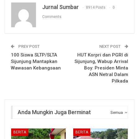
Jurnal Sumbar
8914 Posts
0
Comments
PREV POST
NEXT POST
100 Siswa SLTP/SLTA
HUT Korpri dan PGRI di
Sijunjung Mantapkan
Sijunjung, Wabup Arrival
Wawasan Kebangsaan
Boy: Presiden Minta
ASN Netral Dalam
Pilkada
Anda Mungkin Juga Berminat
Semua
BERITA
BERITA