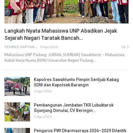
Langkah Nyata Mahasiswa UNP Abadikan Jejak
Sejarah Nagari Taratak Bancah…
PEMRED SAPTARIUS
8 Agu 2026
0
Mahasiswa UNP Padang JURNAL SUMBAR| Sawahlunto – Mahasiswa
Kuliah Kerja Nyata (KKN) Universitas Negeri Padang…
Kapolres Sawahlunto Pimpin Sertijab Kabag
SDM dan Kapolsek Barangin
6 Agu 2026
Pembangunan Jembatan TKR Lubuktarok
Sijunjung Dimulai, CV Beringin…
5 Agu 2026
Pengurus PWI Dharmasraya 2026–2029 Dilantik