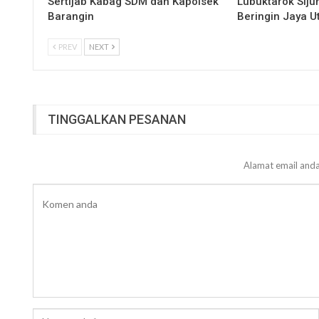
Sertijab Kabag SDM dan Kapolsek
Lubuktarok Siju
Barangin
Beringin Jaya 
PREV
NEXT
TINGGALKAN PESANAN
Alamat email anda