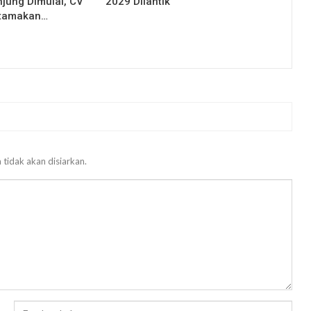
njung Dimulai, CV
2029 Dilantik
Utamakan…
 tidak akan disiarkan.