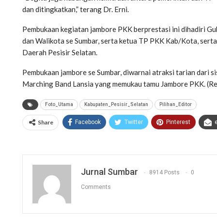
dan ditingkatkan,” terang Dr. Erni.
Pembukaan kegiatan jambore PKK berprestasi ini dihadiri Gu
dan Walikota se Sumbar, serta ketua TP PKK Kab/Kota, sert
Daerah Pesisir Selatan.
Pembukaan jambore se Sumbar, diwarnai atraksi tarian dari
Marching Band Lansia yang memukau tamu Jambore PKK. (Re
Foto_Utama
Kabupaten_Pesisir_Selatan
Pilihan_Editor
Share
Facebook
Twitter
Pinterest
Jurnal Sumbar
8914 Posts
0
Comments