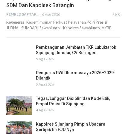
SDM Dan Kapolsek Barangin
PEMRED SAPTARIUS
6 Agu 2026
0
Regenerasi Kepemimpinan Perkuat Pelayanan Polri Presisi
JURNAL SUMBAR| Sawahlunto - Kapolres Sawahlunto, AKBP…
Pembangunan Jembatan TKR Lubuktarok
Sijunjung Dimulai, CV Beringin…
5 Agu 2026
Pengurus PWI Dharmasraya 2026–2029
Dilantik
5 Agu 2026
Tegas, Langgar Disiplin dan Kode Etik,
Empat Polisi Di Sijunjung…
4 Agu 2026
Kapolres Sijunjung Pimpin Upacara
Sertijab Ini PJU Nya