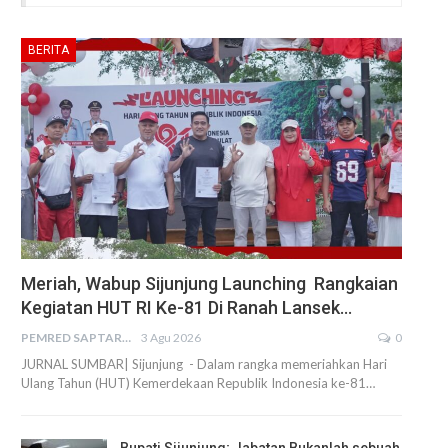
BERITA
Meriah, Wabup Sijunjung Launching Rangkaian
Kegiatan HUT RI Ke-81 Di Ranah Lansek…
PEMRED SAPTARIUS
3 Agu 2026
0
JURNAL SUMBAR| Sijunjung - Dalam rangka memeriahkan Hari
Ulang Tahun (HUT) Kemerdekaan Republik Indonesia ke-81…