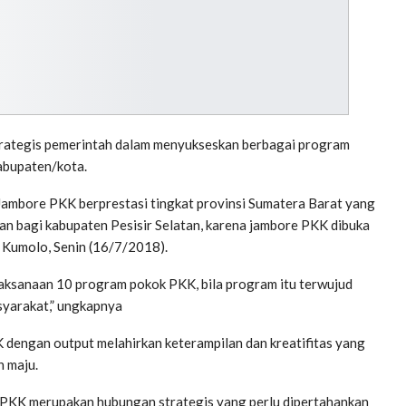
rategis pemerintah dalam menyukseskan berbagai program
abupaten/kota.
h Jambore PKK berprestasi tingkat provinsi Sumatera Barat yang
aan bagi kabupaten Pesisir Selatan, karena jambore PKK dibuka
 Kumolo, Senin (16/7/2018).
ksanaan 10 program pokok PKK, bila program itu terwujud
syarakat,” ungkapnya
dengan output melahirkan keterampilan dan kreatifitas yang
n maju.
-PKK merupakan hubungan strategis yang perlu dipertahankan