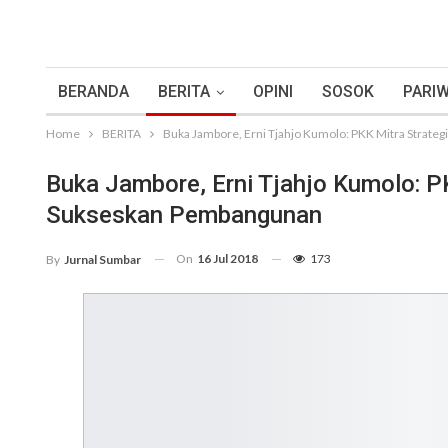
BERANDA
BERITA
OPINI
SOSOK
PARIW
Home
BERITA
Buka Jambore, Erni Tjahjo Kumolo: PKK Mitra Strat
Buka Jambore, Erni Tjahjo Kumolo: P
Sukseskan Pembangunan
On
16 Jul 2018
173
By
Jurnal Sumbar