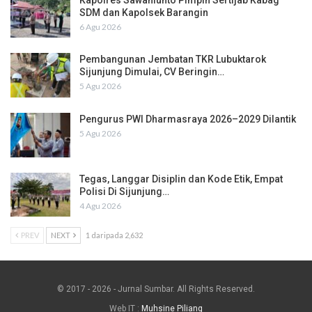
SDM dan Kapolsek Barangin
6 Agu 2026
Pembangunan Jembatan TKR Lubuktarok
Sijunjung Dimulai, CV Beringin…
5 Agu 2026
Pengurus PWI Dharmasraya 2026–2029 Dilantik
5 Agu 2026
Tegas, Langgar Disiplin dan Kode Etik, Empat
Polisi Di Sijunjung…
4 Agu 2026
PREV
NEXT
1 daripada 2,632
© 2017 - 2026 - Jurnal Sumbar. All Rights Reserved.
Web IT :
Muhsine Piliang