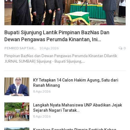
Bupati Sijunjung Lantik Pimpinan BazNas Dan
Dewan Pengawas Perumda Kinantan, Ini…
PEMRED SAPTARIUS
10 Agu 2026
0
Pimpinan BazNas dan Dewan Pengawas Perumda Kinantan Dilantik
JURNAL SUMBAR| Sijunjung - Bupati Sijunjung,…
KY Tetapkan 14 Calon Hakim Agung, Satu dari
Ranah Minang
8 Agu 2026
Langkah Nyata Mahasiswa UNP Abadikan Jejak
Sejarah Nagari Taratak…
8 Agu 2026
Kapolres Sawahlunto Pimpin Sertijab Kabag