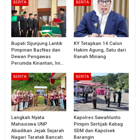
BERITA
BERITA
Bupati Sijunjung Lantik
KY Tetapkan 14 Calon
Pimpinan BazNas dan
Hakim Agung, Satu dari
Dewan Pengawas
Ranah Minang
Perumda Kinantan, Ini…
BERITA
BERITA
Langkah Nyata
Kapolres Sawahlunto
Mahasiswa UNP
Pimpin Sertijab Kabag
Abadikan Jejak Sejarah
SDM dan Kapolsek
Nagari Taratak Bancah
Barangin