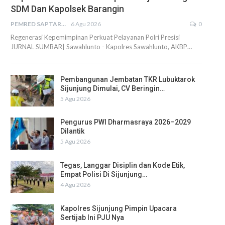
SDM Dan Kapolsek Barangin
PEMRED SAPTARIUS
6 Agu 2026
0
Regenerasi Kepemimpinan Perkuat Pelayanan Polri Presisi
JURNAL SUMBAR| Sawahlunto - Kapolres Sawahlunto, AKBP…
Pembangunan Jembatan TKR Lubuktarok
Sijunjung Dimulai, CV Beringin…
5 Agu 2026
Pengurus PWI Dharmasraya 2026–2029
Dilantik
5 Agu 2026
Tegas, Langgar Disiplin dan Kode Etik,
Empat Polisi Di Sijunjung…
4 Agu 2026
Kapolres Sijunjung Pimpin Upacara
Sertijab Ini PJU Nya