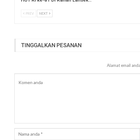
HUT RI ke-81 Di Ranah Lansek…
PREV
NEXT
TINGGALKAN PESANAN
Alamat email anda