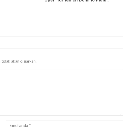
Open Turnamen Domino Piala…
 tidak akan disiarkan.