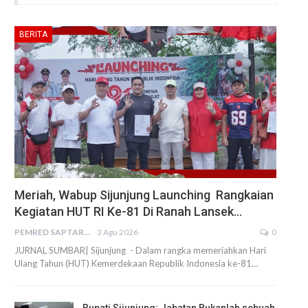
BERITA
Meriah, Wabup Sijunjung Launching Rangkaian
Kegiatan HUT RI Ke-81 Di Ranah Lansek…
PEMRED SAPTARIUS
3 Agu 2026
0
JURNAL SUMBAR| Sijunjung - Dalam rangka memeriahkan Hari
Ulang Tahun (HUT) Kemerdekaan Republik Indonesia ke-81…