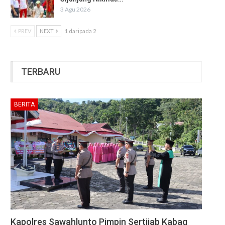
3 Agu 2026
PREV
NEXT
1 daripada 2
TERBARU
BERITA
Kapolres Sawahlunto Pimpin Sertijab Kabag