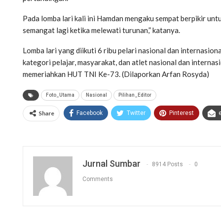
Pada lomba lari kali ini Hamdan mengaku sempat berpikir unt
semangat lagi ketika melewati turunan,” katanya.
Lomba lari yang diikuti 6 ribu pelari nasional dan internasiona
kategori pelajar, masyarakat, dan atlet nasional dan internas
memeriahkan HUT TNI Ke-73. (Dilaporkan Arfan Rosyda)
Foto_Utama
Nasional
Pilihan_Editor
Share
Facebook
Twitter
Pinterest
Jurnal Sumbar
8914 Posts
0
Comments