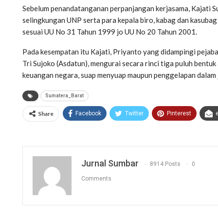
Sebelum penandatanganan perpanjangan kerjasama, Kajati Su
selingkungan UNP serta para kepala biro, kabag dan kasuba
sesuai UU No 31 Tahun 1999 jo UU No 20 Tahun 2001.
Pada kesempatan itu Kajati, Priyanto yang didampingi pejabat
Tri Sujoko (Asdatun), mengurai secara rinci tiga puluh bentuk
keuangan negara, suap menyuap maupun penggelapan dalam 
Sumatera_Barat
Share
Facebook
Twitter
Pinterest
Jurnal Sumbar
8914 Posts
0
Comments