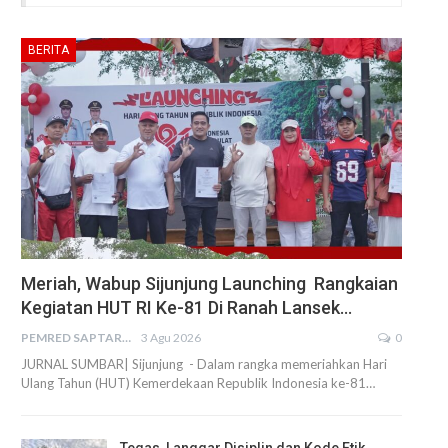
BERITA
Meriah, Wabup Sijunjung Launching Rangkaian
Kegiatan HUT RI Ke-81 Di Ranah Lansek…
PEMRED SAPTARIUS
3 Agu 2026
0
JURNAL SUMBAR| Sijunjung - Dalam rangka memeriahkan Hari
Ulang Tahun (HUT) Kemerdekaan Republik Indonesia ke-81…