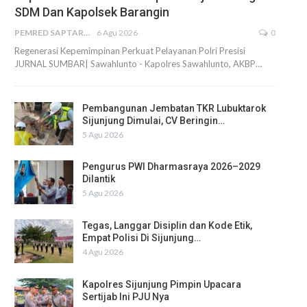
SDM Dan Kapolsek Barangin
PEMRED SAPTARIUS
6 Agu 2026
0
Regenerasi Kepemimpinan Perkuat Pelayanan Polri Presisi
JURNAL SUMBAR| Sawahlunto - Kapolres Sawahlunto, AKBP…
Pembangunan Jembatan TKR Lubuktarok
Sijunjung Dimulai, CV Beringin…
5 Agu 2026
Pengurus PWI Dharmasraya 2026–2029
Dilantik
5 Agu 2026
Tegas, Langgar Disiplin dan Kode Etik,
Empat Polisi Di Sijunjung…
4 Agu 2026
Kapolres Sijunjung Pimpin Upacara
Sertijab Ini PJU Nya