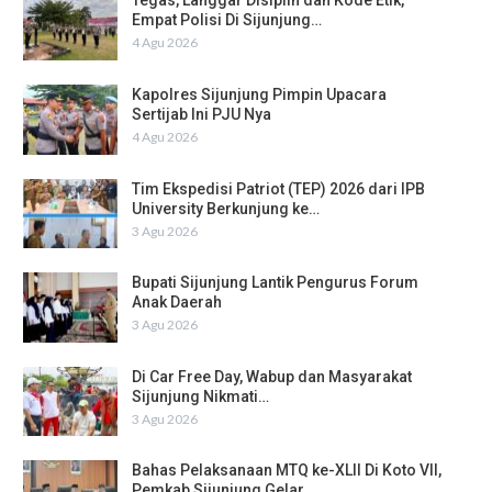
Tegas, Langgar Disiplin dan Kode Etik,
Empat Polisi Di Sijunjung…
4 Agu 2026
Kapolres Sijunjung Pimpin Upacara
Sertijab Ini PJU Nya
4 Agu 2026
Tim Ekspedisi Patriot (TEP) 2026 dari IPB
University Berkunjung ke…
3 Agu 2026
Bupati Sijunjung Lantik Pengurus Forum
Anak Daerah
3 Agu 2026
Di Car Free Day, Wabup dan Masyarakat
Sijunjung Nikmati…
3 Agu 2026
Bahas Pelaksanaan MTQ ke-XLII Di Koto VII,
Pemkab Sijunjung Gelar…