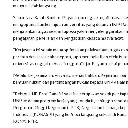
maupun tidak langsung.
Semantara Kajati Sumbar, Priyanto,menegaskan, pihaknya men
mengoptimalkan kemajuan universitas yang dulunya IKIP Pad
menjalankan tugas sesuai tupoksi yakni menyelenggarakan T
pengajaran, penelitian dan pengabdian kepada masyarakat.
“Kerjasama ini selain mengoptimalkan pelaksanaan tugas da
perdata dan tata usaha negara, juga meningkatkan efektivita
universitas unggul di Asia Tenggara,” ujar Priyanto usai p
Melalui kerjasama ini, Priyanto menambahkan, Kejati Sumbar 
bantuan hukum dan pertimbangan hukum kepada UNP dalam hal j
“Rektor UNP, Prof Ganefri saat ini merupakan sosok pemimpi
UNP ke dalam program kerja yang kongkrit, sehingga reputas
Perguruan Tinggi Keguruan (LPTK) Negeri dan lembaga kepen
Indonesia (KONASPI) yang ke-9 berlangsung sukses di Ranah
KONASPI IX.