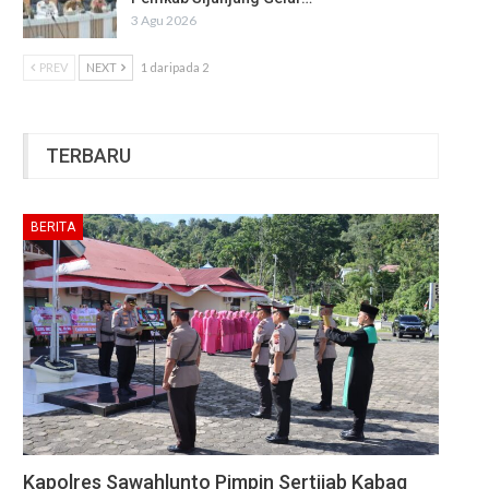
3 Agu 2026
PREV
NEXT
1 daripada 2
TERBARU
BERITA
Kapolres Sawahlunto Pimpin Sertijab Kabag