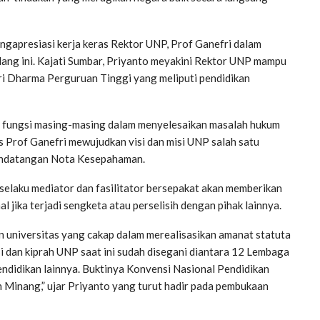
gapresiasi kerja keras Rektor UNP, Prof Ganefri dalam
ang ini. Kajati Sumbar, Priyanto meyakini Rektor UNP mampu
ri Dharma Perguruan Tinggi yang meliputi pendidikan
n fungsi masing-masing dalam menyelesaikan masalah hukum
s Prof Ganefri mewujudkan visi dan misi UNP salah satu
enandatangan Nota Kesepahaman.
selaku mediator dan fasilitator bersepakat akan memberikan
ika terjadi sengketa atau perselisih dengan pihak lainnya.
n universitas yang cakap dalam merealisasikan amanat statuta
i dan kiprah UNP saat ini sudah disegani diantara 12 Lembaga
didikan lainnya. Buktinya Konvensi Nasional Pendidikan
 Minang,” ujar Priyanto yang turut hadir pada pembukaan