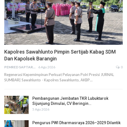
Kapolres Sawahlunto Pimpin Sertijab Kabag SDM
Dan Kapolsek Barangin
PEMRED SAPTARIUS
6 Agu 2026
0
Regenerasi Kepemimpinan Perkuat Pelayanan Polri Presisi JURNAL
SUMBAR| Sawahlunto - Kapolres Sawahlunto, AKBP…
Pembangunan Jembatan TKR Lubuktarok
Sijunjung Dimulai, CV Beringin…
5 Agu 2026
Pengurus PWI Dharmasraya 2026–2029 Dilantik