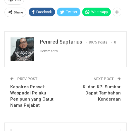
193
Share
Facebook
Twitter
WhatsApp
Pemred Saptarius
8975 Posts
0
Comments
PREV POST
NEXT POST
Kapolres Pessel:
KI dan KPI Sumbar
Waspadai Pelaku
Dapat Tambahan
Penipuan yang Catut
Kenderaan
Nama Pejabat