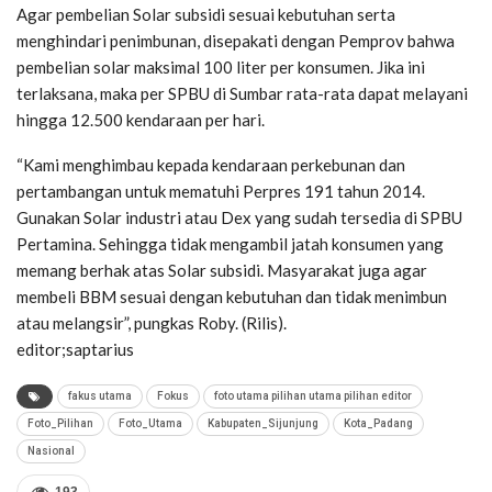
Agar pembelian Solar subsidi sesuai kebutuhan serta
menghindari penimbunan, disepakati dengan Pemprov bahwa
pembelian solar maksimal 100 liter per konsumen. Jika ini
terlaksana, maka per SPBU di Sumbar rata-rata dapat melayani
hingga 12.500 kendaraan per hari.
“Kami menghimbau kepada kendaraan perkebunan dan
pertambangan untuk mematuhi Perpres 191 tahun 2014.
Gunakan Solar industri atau Dex yang sudah tersedia di SPBU
Pertamina. Sehingga tidak mengambil jatah konsumen yang
memang berhak atas Solar subsidi. Masyarakat juga agar
membeli BBM sesuai dengan kebutuhan dan tidak menimbun
atau melangsir”, pungkas Roby. (Rilis).
editor;saptarius
fakus utama
Fokus
foto utama pilihan utama pilihan editor
Foto_Pilihan
Foto_Utama
Kabupaten_Sijunjung
Kota_Padang
Nasional