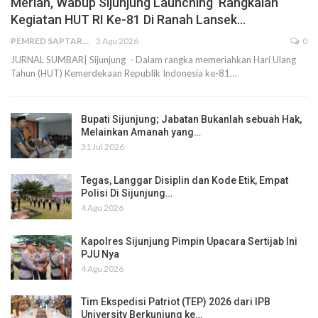
Meriah, Wabup Sijunjung Launching Rangkaian
Kegiatan HUT RI Ke-81 Di Ranah Lansek…
PEMRED SAPTARIUS
3 Agu 2026
0
JURNAL SUMBAR| Sijunjung - Dalam rangka memeriahkan Hari Ulang
Tahun (HUT) Kemerdekaan Republik Indonesia ke-81…
Bupati Sijunjung; Jabatan Bukanlah sebuah Hak,
Melainkan Amanah yang…
31 Jul 2026
Tegas, Langgar Disiplin dan Kode Etik, Empat
Polisi Di Sijunjung…
4 Agu 2026
Kapolres Sijunjung Pimpin Upacara Sertijab Ini
PJU Nya
4 Agu 2026
Tim Ekspedisi Patriot (TEP) 2026 dari IPB
University Berkunjung ke…