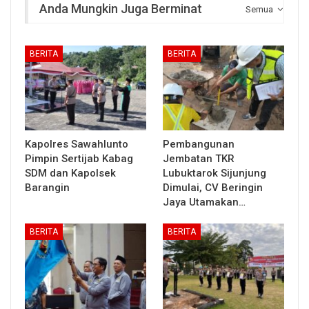
Anda Mungkin Juga Berminat
Semua
BERITA
BERITA
Kapolres Sawahlunto
Pembangunan
Pimpin Sertijab Kabag
Jembatan TKR
SDM dan Kapolsek
Lubuktarok Sijunjung
Barangin
Dimulai, CV Beringin
Jaya Utamakan…
BERITA
BERITA