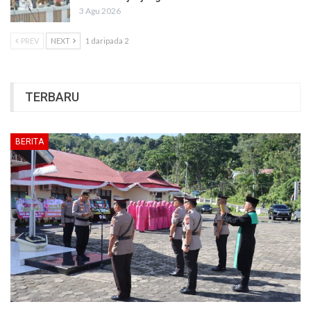
3 Agu 2026
PREV
NEXT
1 daripada 2
TERBARU
BERITA