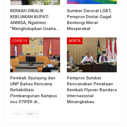
BERKAH DIBALIK
Sumbar Darurat LGBT,
KEBIJAKAN BUPATI
Pemprov Dinilai Gagal
ANNISA, Ngalimin :
Bentengi Moral
“Menghidupkan Usaha…
Masyarakat
COVID-19
BERITA
Pemkab Sijunjung dan
Pemprov Sumbar
UNP Bahas Rencana
Rencanakan Penataan
Rehabilitasi
Kembali Flyover Bandara
Pembangunan Kampus
Internasional
exs STIPER di…
Minangkabau
PREV
NEXT