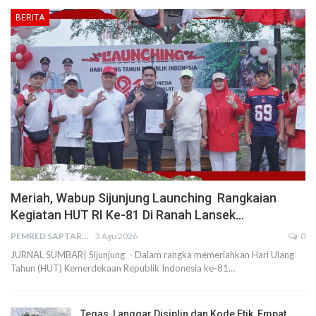
BERITA
Meriah, Wabup Sijunjung Launching Rangkaian
Kegiatan HUT RI Ke-81 Di Ranah Lansek…
PEMRED SAPTARIUS
3 Agu 2026
0
JURNAL SUMBAR| Sijunjung - Dalam rangka memeriahkan Hari Ulang
Tahun (HUT) Kemerdekaan Republik Indonesia ke-81…
Tegas, Langgar Disiplin dan Kode Etik, Empat