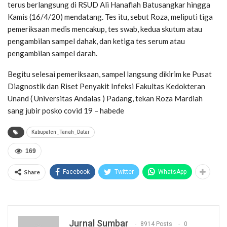
terus berlangsung di RSUD Ali Hanafiah Batusangkar hingga
Kamis (16/4/20) mendatang. Tes itu, sebut Roza, meliputi tiga
pemeriksaan medis mencakup, tes swab, kedua skutum atau
pengambilan sampel dahak, dan ketiga tes serum atau
pengambilan sampel darah.
Begitu selesai pemeriksaan, sampel langsung dikirim ke Pusat
Diagnostik dan Riset Penyakit Infeksi Fakultas Kedokteran
Unand ( Universitas Andalas ) Padang, tekan Roza Mardiah
sang jubir posko covid 19 – habede
Kabupaten_Tanah_Datar
169
Share
Facebook
Twitter
WhatsApp
Jurnal Sumbar
8914 Posts
0