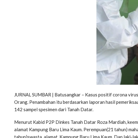
JURNAL SUMBAR | Batusangkar – Kasus positif corona virus 
Orang. Penambahan itu berdasarkan laporan hasil pemeriks
142 sampel spesimen dari Tanah Datar.
Menurut Kabid P2P Dinkes Tanah Datar Roza Mardiah, keempat 
alamat Kampung Baru Lima Kaum. Perempuan(21 tahun) mahas
tahun)swasta, alamat Kampung Baru Lima Kaum. Dan laki-lak