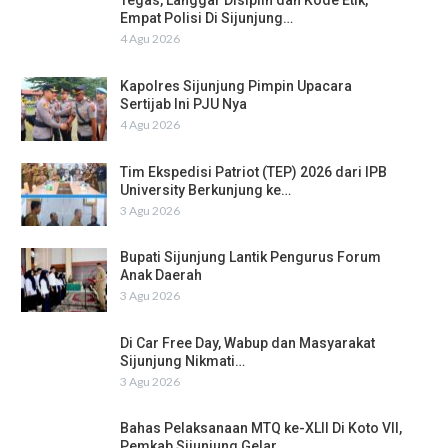
Tegas, Langgar Disiplin dan Kode Etik,
Empat Polisi Di Sijunjung…
4 Agu 2026
Kapolres Sijunjung Pimpin Upacara
Sertijab Ini PJU Nya
4 Agu 2026
Tim Ekspedisi Patriot (TEP) 2026 dari IPB
University Berkunjung ke…
3 Agu 2026
Bupati Sijunjung Lantik Pengurus Forum
Anak Daerah
3 Agu 2026
Di Car Free Day, Wabup dan Masyarakat
Sijunjung Nikmati…
3 Agu 2026
Bahas Pelaksanaan MTQ ke-XLII Di Koto VII,
Pemkab Sijunjung Gelar…