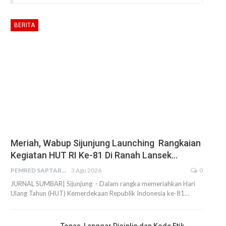
BERITA
Meriah, Wabup Sijunjung Launching Rangkaian
Kegiatan HUT RI Ke-81 Di Ranah Lansek…
PEMRED SAPTARIUS
3 Agu 2026
0
JURNAL SUMBAR| Sijunjung - Dalam rangka memeriahkan Hari
Ulang Tahun (HUT) Kemerdekaan Republik Indonesia ke-81…