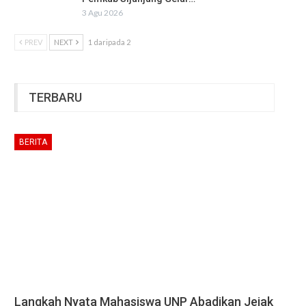
3 Agu 2026
PREV
NEXT
1 daripada 2
TERBARU
BERITA
Langkah Nyata Mahasiswa UNP Abadikan Jejak