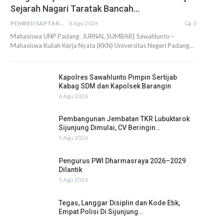
Sejarah Nagari Taratak Bancah…
PEMRED SAPTARIUS
8 Agu 2026
0
Mahasiswa UNP Padang JURNAL SUMBAR| Sawahlunto –
Mahasiswa Kuliah Kerja Nyata (KKN) Universitas Negeri Padang…
Kapolres Sawahlunto Pimpin Sertijab
Kabag SDM dan Kapolsek Barangin
6 Agu 2026
Pembangunan Jembatan TKR Lubuktarok
Sijunjung Dimulai, CV Beringin…
5 Agu 2026
Pengurus PWI Dharmasraya 2026–2029
Dilantik
5 Agu 2026
Tegas, Langgar Disiplin dan Kode Etik,
Empat Polisi Di Sijunjung…