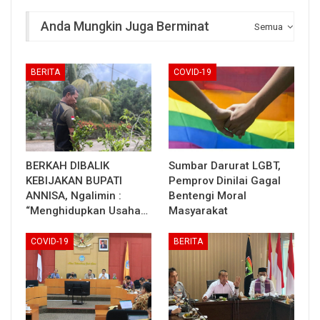
Anda Mungkin Juga Berminat
Semua
BERITA
COVID-19
BERKAH DIBALIK
Sumbar Darurat LGBT,
KEBIJAKAN BUPATI
Pemprov Dinilai Gagal
ANNISA, Ngalimin :
Bentengi Moral
“Menghidupkan Usaha…
Masyarakat
COVID-19
BERITA