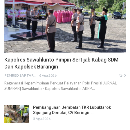
Kapolres Sawahlunto Pimpin Sertijab Kabag SDM
Dan Kapolsek Barangin
PEMRED SAPTARIUS
6 Agu 2026
0
Regenerasi Kepemimpinan Perkuat Pelayanan Polri Presisi JURNAL
SUMBAR| Sawahlunto - Kapolres Sawahlunto, AKBP…
Pembangunan Jembatan TKR Lubuktarok
Sijunjung Dimulai, CV Beringin…
5 Agu 2026