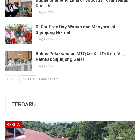
Bupati Sijunjung Lantik Pengurus Forum Anak
Daerah
3 Agu 2026
Di Car Free Day, Wabup dan Masyarakat
Sijunjung Nikmati…
3 Agu 2026
Bahas Pelaksanaan MTQ ke-XLII Di Koto VII,
Pemkab Sijunjung Gelar…
3 Agu 2026
PREV
NEXT
1 daripada 2
TERBARU
BERITA