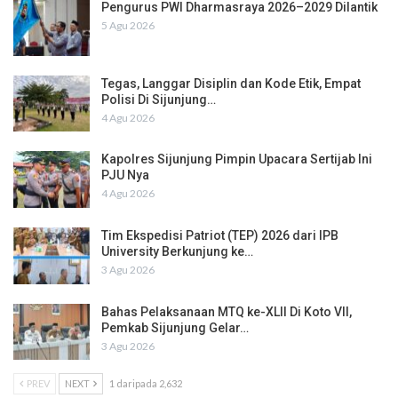
Pengurus PWI Dharmasraya 2026–2029 Dilantik
5 Agu 2026
Tegas, Langgar Disiplin dan Kode Etik, Empat
Polisi Di Sijunjung…
4 Agu 2026
Kapolres Sijunjung Pimpin Upacara Sertijab Ini
PJU Nya
4 Agu 2026
Tim Ekspedisi Patriot (TEP) 2026 dari IPB
University Berkunjung ke…
3 Agu 2026
Bahas Pelaksanaan MTQ ke-XLII Di Koto VII,
Pemkab Sijunjung Gelar…
3 Agu 2026
PREV
NEXT
1 daripada 2,632