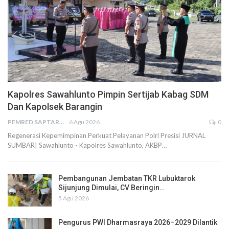
Kapolres Sawahlunto Pimpin Sertijab Kabag SDM
Dan Kapolsek Barangin
PEMRED SAPTARIUS
6 Agu 2026
0
Regenerasi Kepemimpinan Perkuat Pelayanan Polri Presisi JURNAL
SUMBAR| Sawahlunto - Kapolres Sawahlunto, AKBP…
Pembangunan Jembatan TKR Lubuktarok
Sijunjung Dimulai, CV Beringin…
5 Agu 2026
Pengurus PWI Dharmasraya 2026–2029 Dilantik