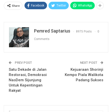
Share
Facebook
Twitter
WhatsApp
Pemred Saptarius
8975 Posts
0
Comments
PREV POST
NEXT POST
Satu Dekade di Jalan
Kejuaraan Shorinji
Restorasi, Demokrasi
Kempo Piala Walikota
NasDem Sijunjung
Padang Sukses
Untuk Kepentingan
Rakyat