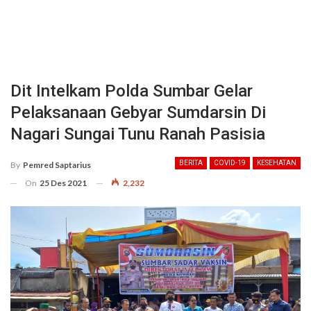
Dit Intelkam Polda Sumbar Gelar
Pelaksanaan Gebyar Sumdarsin Di
Nagari Sungai Tunu Ranah Pasisia
BERITA
COVID-19
KESEHATAN
By
Pemred Saptarius
On
25 Des 2021
2,232