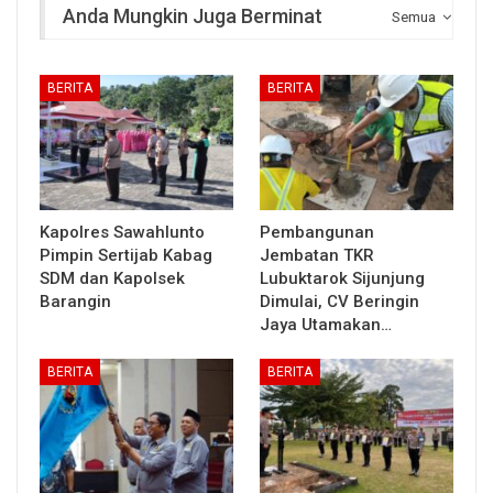
Anda Mungkin Juga Berminat
Semua
BERITA
BERITA
Kapolres Sawahlunto
Pembangunan
Pimpin Sertijab Kabag
Jembatan TKR
SDM dan Kapolsek
Lubuktarok Sijunjung
Barangin
Dimulai, CV Beringin
Jaya Utamakan…
BERITA
BERITA