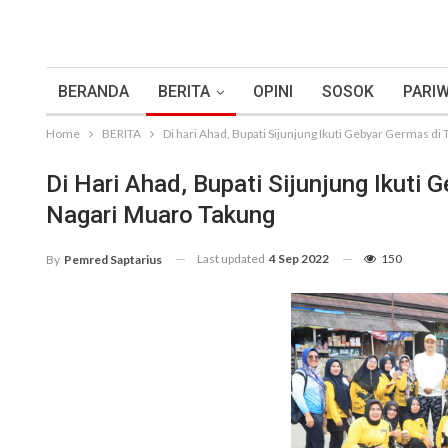
BERANDA
BERITA
OPINI
SOSOK
PARIW
Home
BERITA
Di hari Ahad, Bupati Sijunjung Ikuti Gebyar Germas di
Di Hari Ahad, Bupati Sijunjung Ikuti 
Nagari Muaro Takung
Last updated
4 Sep 2022
150
By
Pemred Saptarius