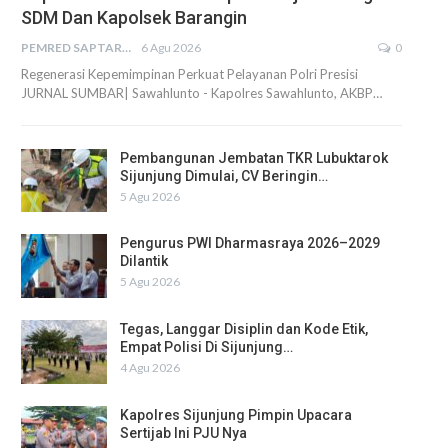
SDM Dan Kapolsek Barangin
PEMRED SAPTARIUS
6 Agu 2026
0
Regenerasi Kepemimpinan Perkuat Pelayanan Polri Presisi
JURNAL SUMBAR| Sawahlunto - Kapolres Sawahlunto, AKBP…
Pembangunan Jembatan TKR Lubuktarok
Sijunjung Dimulai, CV Beringin…
5 Agu 2026
Pengurus PWI Dharmasraya 2026–2029
Dilantik
5 Agu 2026
Tegas, Langgar Disiplin dan Kode Etik,
Empat Polisi Di Sijunjung…
4 Agu 2026
Kapolres Sijunjung Pimpin Upacara
Sertijab Ini PJU Nya