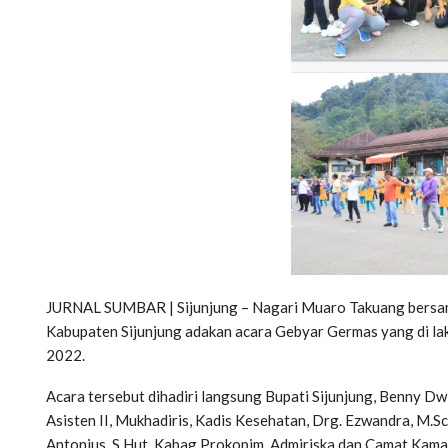
JURNAL SUMBAR | Sijunjung – Nagari Muaro Takuang bersa
Kabupaten Sijunjung adakan acara Gebyar Germas yang di lak
2022.
Acara tersebut dihadiri langsung Bupati Sijunjung, Benny 
Asisten II, Mukhadiris, Kadis Kesehatan, Drg. Ezwandra, M.Sc
Antonius, S.Hut, Kabag Prokopim, Admiriska dan Camat Kaman