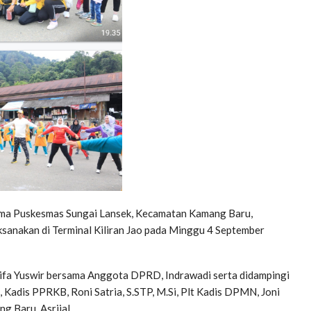
ma Puskesmas Sungai Lansek, Kecamatan Kamang Baru,
sanakan di Terminal Kiliran Jao pada Minggu 4 September
Dwifa Yuswir bersama Anggota DPRD, Indrawadi serta didampingi
, Kadis PPRKB, Roni Satria, S.STP, M.Si, Plt Kadis DPMN, Joni
g Baru, Asrijal.