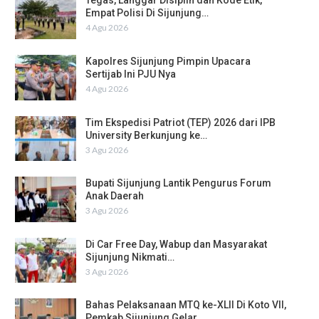
Tegas, Langgar Disiplin dan Kode Etik,
Empat Polisi Di Sijunjung…
4 Agu 2026
Kapolres Sijunjung Pimpin Upacara
Sertijab Ini PJU Nya
4 Agu 2026
Tim Ekspedisi Patriot (TEP) 2026 dari IPB
University Berkunjung ke…
3 Agu 2026
Bupati Sijunjung Lantik Pengurus Forum
Anak Daerah
3 Agu 2026
Di Car Free Day, Wabup dan Masyarakat
Sijunjung Nikmati…
3 Agu 2026
Bahas Pelaksanaan MTQ ke-XLII Di Koto VII,
Pemkab Sijunjung Gelar…