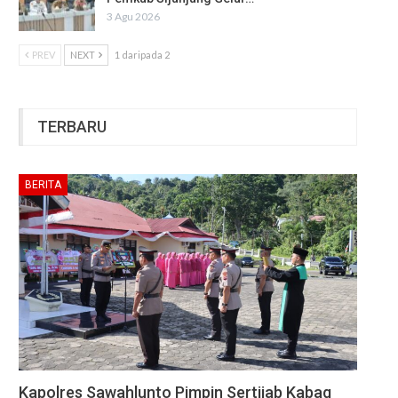
3 Agu 2026
PREV
NEXT
1 daripada 2
TERBARU
BERITA
Kapolres Sawahlunto Pimpin Sertijab Kabag