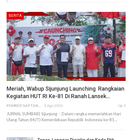
BERITA
Meriah, Wabup Sijunjung Launching Rangkaian
Kegiatan HUT RI Ke-81 Di Ranah Lansek…
PEMRED SAPTARIUS
3 Agu 2026
0
JURNAL SUMBAR| Sijunjung - Dalam rangka memeriahkan Hari
Ulang Tahun (HUT) Kemerdekaan Republik Indonesia ke-81…