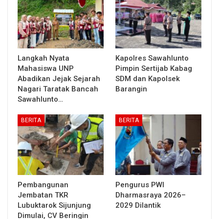
Langkah Nyata
Kapolres Sawahlunto
Mahasiswa UNP
Pimpin Sertijab Kabag
Abadikan Jejak Sejarah
SDM dan Kapolsek
Nagari Taratak Bancah
Barangin
Sawahlunto…
BERITA
BERITA
Pembangunan
Pengurus PWI
Jembatan TKR
Dharmasraya 2026–
Lubuktarok Sijunjung
2029 Dilantik
Dimulai, CV Beringin