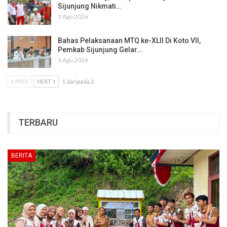
Sijunjung Nikmati…
3 Agu 2026
Bahas Pelaksanaan MTQ ke-XLII Di Koto VII,
Pemkab Sijunjung Gelar…
3 Agu 2026
PREV
NEXT
1 daripada 2
TERBARU
BERITA