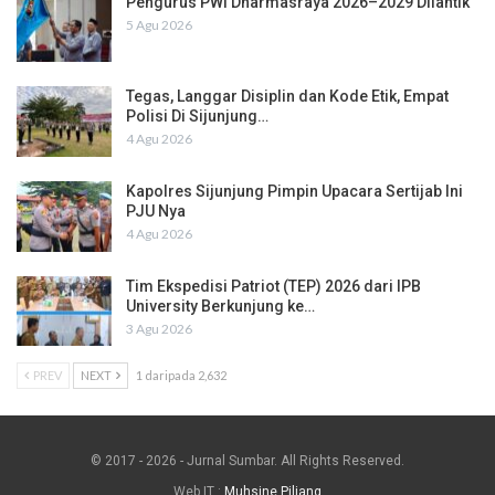
Pengurus PWI Dharmasraya 2026–2029 Dilantik
5 Agu 2026
Tegas, Langgar Disiplin dan Kode Etik, Empat
Polisi Di Sijunjung…
4 Agu 2026
Kapolres Sijunjung Pimpin Upacara Sertijab Ini
PJU Nya
4 Agu 2026
Tim Ekspedisi Patriot (TEP) 2026 dari IPB
University Berkunjung ke…
3 Agu 2026
PREV
NEXT
1 daripada 2,632
© 2017 - 2026 - Jurnal Sumbar. All Rights Reserved.
Web IT :
Muhsine Piliang