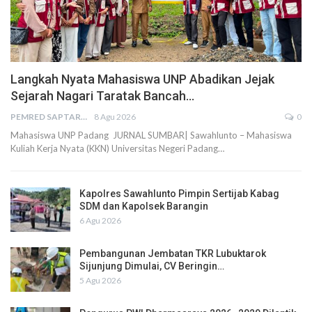
Langkah Nyata Mahasiswa UNP Abadikan Jejak
Sejarah Nagari Taratak Bancah…
PEMRED SAPTARIUS
8 Agu 2026
0
Mahasiswa UNP Padang JURNAL SUMBAR| Sawahlunto – Mahasiswa
Kuliah Kerja Nyata (KKN) Universitas Negeri Padang…
Kapolres Sawahlunto Pimpin Sertijab Kabag
SDM dan Kapolsek Barangin
6 Agu 2026
Pembangunan Jembatan TKR Lubuktarok
Sijunjung Dimulai, CV Beringin…
5 Agu 2026