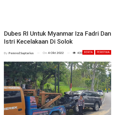
Dubes RI Untuk Myanmar Iza Fadri Dan
Istri Kecelakaan Di Solok
On
4 Okt 2022
400
BERITA
PERISTIWA
By
Pemred Saptarius