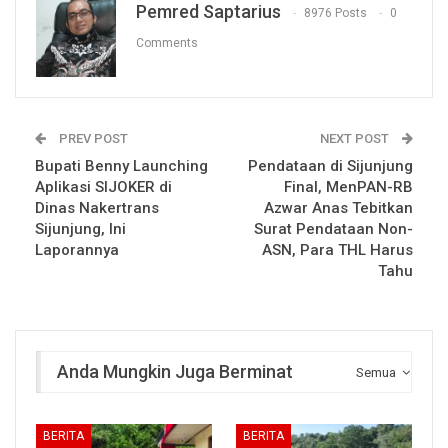
Pemred Saptarius
8976 Posts
0
Comments
PREV POST
NEXT POST
Bupati Benny Launching
Pendataan di Sijunjung
Aplikasi SIJOKER di
Final, MenPAN-RB
Dinas Nakertrans
Azwar Anas Tebitkan
Sijunjung, Ini
Surat Pendataan Non-
Laporannya
ASN, Para THL Harus
Tahu
Anda Mungkin Juga Berminat
Semua
BERITA
BERITA